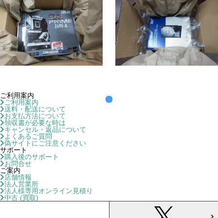
ご利用案内
ご利用案内
送料・配送について
お支払方法について
領収書が必要な時は
キャンセル・返品について
よくあるご質問
偽サイトにご注意ください
サポート
購入後のサポート
お問合せ
ご案内
店舗情報
法人営業所
法人様専用オンライン見積り
中古 (買取)