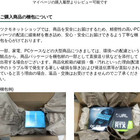
マイページの購入履歴よりレビュー可能です
ご購入商品の梱包について
ツクモネットショップでは、商品を安全にお届けするため、精密性の高いPC
パーツの配送に緩衝材を敷き詰め、安心・安全にお届けできるよう丁寧な梱
包を心がけております。
一部、家電、PCケースなどの大型商品につきましては、環境への配慮という
観点から、商品パッケージを梱包材の一部として直接送り状などを添付して
出荷する場合がございます。商品化粧箱の破損・傷・汚れといった理由(配達
中のトラブル等で発生する著しい破損を除き)および発送伝票等が直貼りされ
ていると言う理由の場合、返品・交換はお受けできませんのでご了承くださ
い。
梱包例)