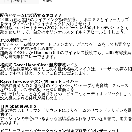
ドライバサイズ
40mm
配信とゲームに反応するネコミミ
1680万色と無限のライティング効果が揃い、ネコミミとイヤーカップ
をライブイベントにダイナミックに反応させたり、
50社以上のパートナーの 300以上のゲームや 500以上のデバイスと同
期させたりして、自分のオリジナルスタイルをアピールしましょう。
3つの接続モード
PC からゲーム機やスマートフォンまで、どこでゲームをしても完全な
オーディオ体験が楽しめます。
超高速 2.4GHz か Bluetooth 5.3 のワイヤレス接続でも、USB 有線接続
でも無制限にプレーできます。
格納式 Razer HyperClear 超広帯域マイク
広い周波数帯域を備えたこの次世代格納式マイクは、ユーザーの声を細
部まですべて捉え、クリアに自然に伝達します。
Razer TriForce チタン 40 mm ドライバー
特許取得済みの 3 部設計のドライバーがシャープな高音域、スムーズ
な中音域、パンチの効いた深い重低音を
それぞれ沈むことなく届けるため、ピュアなオーディオマジックにより
没入感あふれる体験が楽しめます。
THX Spatial Audio
最先端の 7.1 サラウンドサウンドによりゲームのサウンドデザインを最
適化し、
アクションの中心にいるような臨場感あふれるリアルな音響で、迫力を
高めます。
メモリーフォームイヤークッション付きプロテインレザーレット