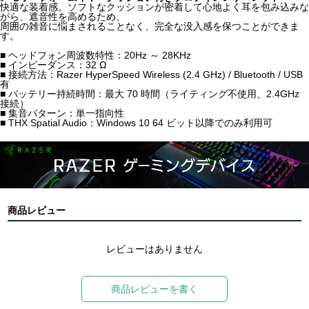
快適な装着感。ソフトなクッションが密着して心地よく耳を包み込みな
がら、遮音性を高めるため、
周囲の雑音に悩まされることなく、完全な没入感を保つことができま
す。
■ ヘッドフォン周波数特性：20Hz ～ 28KHz
■ インピーダンス：32 Ω
■ 接続方法：Razer HyperSpeed Wireless (2.4 GHz) / Bluetooth / USB
有
■ バッテリー持続時間：最大 70 時間（ライティング不使用、2.4GHz
接続）
■ 集音パターン：単一指向性
■ THX Spatial Audio：Windows 10 64 ビット以降でのみ利用可
商品レビュー
レビューはありません
商品レビューを書く