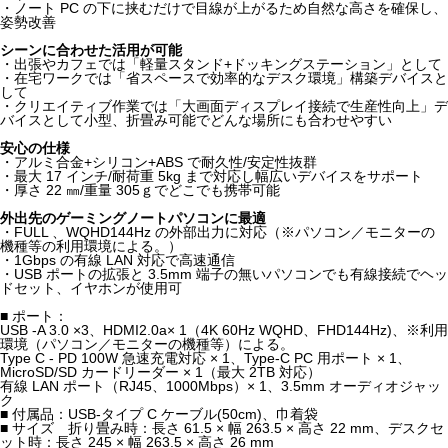
・ノート PC の下に挟むだけで目線が上がるため自然な高さを確保し、
姿勢改善
シーンに合わせた活用が可能
・出張やカフェでは「軽量スタンド+ドッキングステーション」として
・在宅ワークでは「省スペースで効率的なデスク環境」構築デバイスと
して
・クリエイティブ作業では「大画面ディスプレイ接続で生産性向上」デ
バイスとして小型、折畳み可能でどんな場所にも合わせやすい
安心の仕様
・アルミ合金+シリコン+ABS で耐久性/安定性抜群
・最大 17 インチ/耐荷重 5kg まで対応し幅広いデバイスをサポート
・厚さ 22 ㎜/重量 305ｇでどこでも携帯可能
外出先のゲーミングノートパソコンに最適
・FULL 、WQHD144Hz の外部出力に対応（※パソコン／モニターの
機種等の利用環境による。）
・1Gbps の有線 LAN 対応で高速通信
・USB ポートの拡張と 3.5mm 端子の無いパソコンでも有線接続でヘッ
ドセット、イヤホンが使用可
■ ポート：
USB -A 3.0 ×3、HDMI2.0a× 1（4K 60Hz WQHD、FHD144Hz)、※利用
環境（パソコン／モニターの機種等）による。
Type C - PD 100W 急速充電対応 × 1、Type-C PC 用ポート × 1、
MicroSD/SD カードリーダー × 1（最大 2TB 対応）
有線 LAN ポート（RJ45、1000Mbps）× 1、3.5mm オーディオジャッ
ク
■ 付属品：USB-タイプ C ケーブル(50cm)、巾着袋
■ サイズ 折り畳み時：長さ 61.5 × 幅 263.5 × 高さ 22 mm、デスクセ
ット時：長さ 245 × 幅 263.5 × 高さ 26 mm