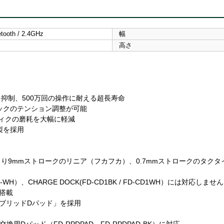
tooth / 2.4GHz
幅
高さ
抑制、500万回の操作に耐える超長寿命
ックのテンション調整が可能
ッィクの磨耗を大幅に軽減
製を採用
り9mmストロークのリニア（フカフカ）、0.7mmストロークのタク
2PRO-WH）、CHARGE DOCK(FD-CD1BK / FD-CD1WH）には対応しませ
を搭載
イブリッドDパッド」を採用
、交換用Dパッド（FD-RPDPAD、FD-RPDPAD-BK）に対応