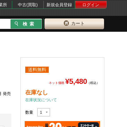
業所
中古(買取)
新規会員登録
ログイン
カート
送料無料
¥5,480
ネット価格
（税込）
在庫なし
月 発売
在庫状況について
数量