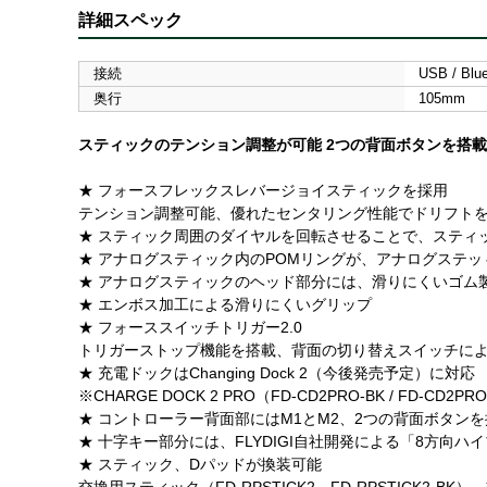
詳細スペック
接続
USB / Blue
奥行
105mm
スティックのテンション調整が可能 2つの背面ボタンを搭載
★ フォースフレックスレバージョイスティックを採用
テンション調整可能、優れたセンタリング性能でドリフトを
★ スティック周囲のダイヤルを回転させることで、スティ
★ アナログスティック内のPOMリングが、アナログステ
★ アナログスティックのヘッド部分には、滑りにくいゴム
★ エンボス加工による滑りにくいグリップ
★ フォーススイッチトリガー2.0
トリガーストップ機能を搭載、背面の切り替えスイッチによ
★ 充電ドックはChanging Dock 2（今後発売予定）に対応
※CHARGE DOCK 2 PRO（FD-CD2PRO-BK / FD-CD
★ コントローラー背面部にはM1とM2、2つの背面ボタン
★ 十字キー部分には、FLYDIGI自社開発による「8方向ハ
★ スティック、Dパッドが換装可能
交換用スティック（FD-RPSTICK2、FD-RPSTICK2-BK）