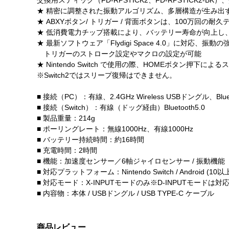
★ 精密に調整された振動アルゴリズム、多層構造が生み出
★ ABXYボタン/ トリガー / 背面ボタンは、100万回の耐
★ 低消費電力チップ搭載により、バッテリー寿命が向上し
★ 最新ソフトウェア「Flydigi Space 4.0」に対応
トリガーのストローク設定やマクロの設定が可能
★ Nintendo Switch で使用の際、HOMEボタン押下に
※Switch2ではスリープ復帰はできません。
■ 接続（PC）：有線、2.4GHz Wireless USBドングル、Bluet
■ 接続（Switch）：有線（ドッグ経由）Bluetooth5.0
■ 製品重量：214g
■ ポーリングレート：無線1000Hz、有線1000Hz
■ バッテリー持続時間：約16時間
■ 充電時間：2時間
■ 機能：加速度センサー／6軸ジャイロセンサー / 振動機能
■ 対応プラットフォーム：Nintendo Switch / Android (10
■ 対応モード：X-INPUTモードのみ※D-INPUTモードは
■ 内容物：本体 / USBドングル / USB TYPE-C ケーブル
商品レビュー