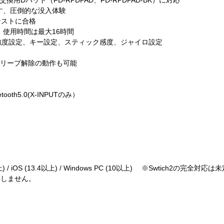
す、圧倒的な没入体験
久テストに合格
、使用時間は最大16時間
、振動の強度設定、キー設定、スティック感度、ジャイロ設定
よるスリープ解除の動作も可能
ooth5.0(X-INPUTのみ）
以上) / iOS (13.4以上) / Windows PC (10以上) ※Swtich2の完全対応
対応しません。