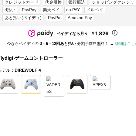
クレジットカード
代金引換
銀行振込
ショッピングクレジッ
d払い
PayPay
楽天ペイ
au PAY
メルペイ
あと払い(ペイディ)
PayPal
Amazon Pay
￥1,826
ペイディなら月々
今ならペイディの
3・6・12回あと払い
分割手数料無料！ →
詳細はこち
Flydigi ゲームコントローラー
モデル：
DIREWOLF 4