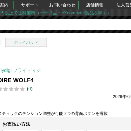
案内
サポート
お問い合わせ
店舗情報
法人営
00円以上で送料無料（一部商品・eXcomputer製品を除く）
ジョイパッド
Flydigi フライディジ
DIRE WOLF4
(
0
)
2026年6
スティックのテンション調整が可能 2つの背面ボタンを搭載
お支払い方法