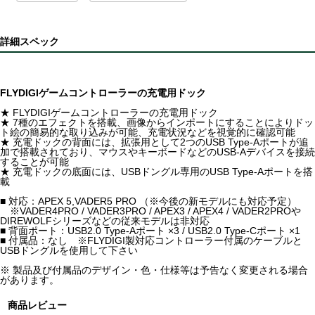
詳細スペック
FLYDIGIゲームコントローラーの充電用ドック
★ FLYDIGIゲームコントローラーの充電用ドック
★ 7種のエフェクトを搭載、画像からインポートにすることによりドッ
ト絵の簡易的な取り込みが可能、充電状況などを視覚的に確認可能
★ 充電ドックの背面には、拡張用として2つのUSB Type-Aポートが追
加で搭載されており、マウスやキーボードなどのUSB-Aデバイスを接続
することが可能
★ 充電ドックの底面には、USBドングル専用のUSB Type-Aポートを搭
載
■ 対応：APEX 5,VADER5 PRO （※今後の新モデルにも対応予定）
※VADER4PRO / VADER3PRO / APEX3 / APEX4 / VADER2PROや
DIREWOLFシリーズなどの従来モデルは非対応
■ 背面ポート：USB2.0 Type-Aポート ×3 / USB2.0 Type-Cポート ×1
■ 付属品：なし ※FLYDIGI製対応コントローラー付属のケーブルと
USBドングルを使用して下さい
※ 製品及び付属品のデザイン・色・仕様等は予告なく変更される場合
があります。
商品レビュー