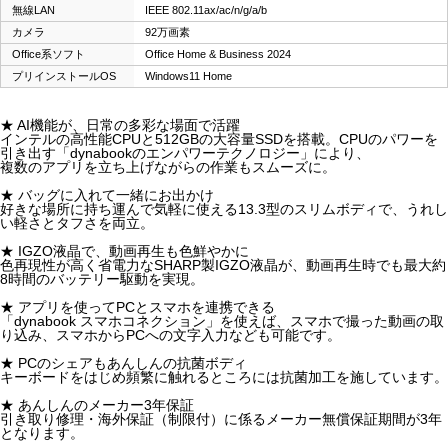
無線LAN
IEEE 802.11ax/ac/n/g/a/b
カメラ
92万画素
Office系ソフト
Office Home & Business 2024
プリインストールOS
Windows11 Home
★ AI機能が、日常の多彩な場面で活躍
インテルの高性能CPUと512GBの大容量SSDを搭載。CPUのパワーを
引き出す「dynabookのエンパワーテクノロジー」により、
複数のアプリを立ち上げながらの作業もスムーズに。
★ バッグに入れて一緒にお出かけ
好きな場所に持ち運んで気軽に使える13.3型のスリムボディで、うれし
い軽さとタフさを両立。
★ IGZO液晶で、動画再生も色鮮やかに
色再現性が高く省電力なSHARP製IGZO液晶が、動画再生時でも最大約
8時間のバッテリー駆動を実現。
★ アプリを使ってPCとスマホを連携できる
「dynabook スマホコネクション」を使えば、スマホで撮った動画の取
り込み、スマホからPCへの文字入力なども可能です。
★ PCのシェアもあんしんの抗菌ボディ
キーボードをはじめ頻繁に触れるところには抗菌加工を施しています。
★ あんしんのメーカー3年保証
引き取り修理・海外保証（制限付）に係るメーカー無償保証期間が3年
となります。