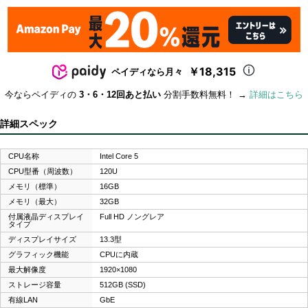
￥18,315
ペイディなら月々
今ならペイディの
3・6・12回あと払い
分割手数料無料！ →
詳細はこちら
詳細スペック
CPU名称
Intel Core 5
CPU型番（周波数）
120U
メモリ（標準）
16GB
メモリ（最大）
32GB
付属液晶ディスプレイ
Full HD ノングレア
タイプ
ディスプレイサイズ
13.3型
グラフィック機能
CPUに内蔵
最大解像度
1920×1080
ストレージ容量
512GB (SSD)
有線LAN
GbE