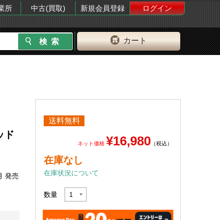
業所
中古(買取)
新規会員登録
ログイン
カート
送料無料
ヘッド
¥16,980
ネット価格
（税込）
在庫なし
在庫状況について
月 発売
数量