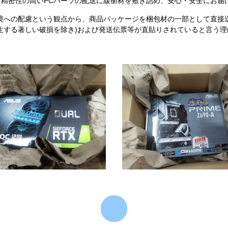
精密性の高いPCパーツの配送に緩衝材を敷き詰め、安心・安全にお届
境への配慮という観点から、商品パッケージを梱包材の一部として直接
生する著しい破損を除き)および発送伝票等が直貼りされていると言う