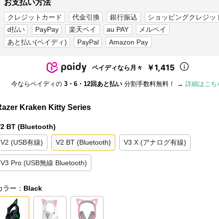
お支払い方法
クレジットカード
代金引換
銀行振込
ショッピングクレジッ
d払い
PayPay
楽天ペイ
au PAY
メルペイ
あと払い(ペイディ)
PayPal
Amazon Pay
￥1,415
ペイディなら月々
今ならペイディの
3・6・12回あと払い
分割手数料無料！ →
詳細はこち
azer Kraken Kitty Series
2 BT (Bluetooth)
V2 (USB有線)
V2 BT (Bluetooth)
V3 X (アナログ有線)
V3 Pro (USB無線 Bluetooth)
カラー：
Black