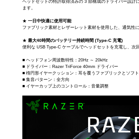
ヘッドセットの特許取得済みの 3 部構成のドライバー設
ます。
★
一日中快適に使用可能
ファブリック素材とレザーレット素材を使用した、通気性
★
最大40時間のバッテリー持続時間 (Type-C 充電)
便利な USB Type-C ケーブルでヘッドセットを充電
■ ヘッドフォン周波数特性：20Hz ～ 20kHz
■ ドライバー：Razer TriForce 40mm ドライバー
■ 楕円形イヤークッション：耳を覆うファブリックとソフ
■ 集音パターン：全方向
■ イヤーカップ上のコントロール：音量調整