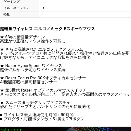
ゲーミング
○
イルミネーション
○
軽量
○
超軽量ワイヤレス エルゴノミック Eスポーツマウス
★ 63gの超軽量デザイン
高速かつ正確なマウス操作を可能に
★ さらに洗練されたエルゴノミクスフォルム
トップeスポーツプロと共に開発され優れた操作性と快適さの伝統を受
け継ぎながら、アイコニックな形状をさらに強化
★ Razer HyperSpeed ワイヤレス
超低遅延かつ安定なワイヤレス接続
★ Razer Focus Pro 30Kオプティカルセンサー
AI機能搭載の超高精度センサー
★ 第3世代 Razer オプティカルマウススイッチ
さらにタクタイル感が向上した、高速入力かつ高耐久のマウススイッチ
★ スムースタッチグリップテクスチャ
優れたグリップ力とハンドリングのために最適化
■ ワイヤレス最大連続使用時間：90時間
■ プログラム可能ボタン数：5+裏面DPIボタン