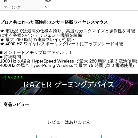
色
黒系
ゲーミング
○
プロと共に作った高性能センサー搭載ワイヤレスマウス
★ 市販品では最高の仕様を誇り、高度なカスタマイズと操作性を可能
にする各種のインテリジェント機能を装備
★ 最大 280 時間の連続プレイが可能>
★ 4000 HZ ワイヤレスポーリングレートにアップグレード可能
■ オンボードメモリプロファイル：１
■ 持続時間：
1000 Hz の場合 HyperSpeed Wireless で最大 280 時間 (単 3 電池使用)
4000Hz の場合 HyperPolling Wireless で最大 75 時間 (単 3 電池使用)
商品レビュー
レビューはありません