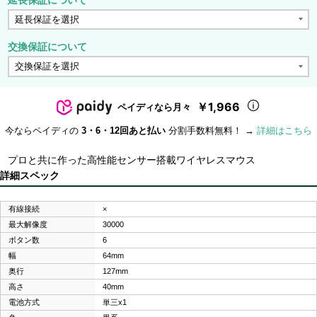
交換保証について
￥1,966
ペイディなら月々
今ならペイディの
3・6・12回あと払い
分割手数料無料！ →
詳細はこちら
プロと共に作った高性能センサー搭載ワイヤレスマウス
詳細スペック
有線接続
×
最大解像度
30000
ボタン数
6
幅
64mm
奥行
127mm
高さ
40mm
電池方式
単三x1