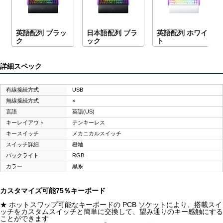
英語配列 ブラッ
日本語配列 ブラ
英語配列 ホワイ
ク
ック
ト
詳細スペック
有線接続方式
USB
無線接続方式
×
言語
英語(US)
キーレイアウト
テンキーレス
キースイッチ
メカニカルスイッチ
スイッチ詳細
橙軸
バックライト
RGB
カラー
黒系
カスタマイズ可能75％キーボード
★ ホットスワップ可能なキーボードの PCB ソケットにより、搭載スイ
ッチをカスタムスイッチと簡単に交換して、望み通りのキー感触にする
ことができます