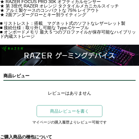
★ RAZER FOCUS PRO 30K オプティカルセンサー
★ 第 3世代 RAZER オレンジ タクタイルメカニカルスイッチ
★ アルミ製ケースのコンパクトな 75% レイアウト
★ 2面アンダーグローとキー別ライティング
■ リストレスト：搭載 マグネット式のソフトなレザーレット製
■ 接続仕様：取り外し可能な Type-Cケーブル
■ オンボードメモリ 最大 5 つのプロファイルが保存可能なハイブリッ
ド内蔵ストレージ
商品レビュー
レビューはありません
商品レビューを書く
マイページの購入履歴よりレビュー可能です
ご購入商品の梱包について