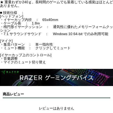
★ 重量わずか240ｇ。長時間のゲームでも装着している感覚はほとんど
ありません。
■ 技術仕様 ：
[ヘッドフォン]
・イヤーカップ内径 ： 65x40mm
・ケーブル長 ： 1.8m
・楕円形イヤークッション ： 通気性に優れたメモリーフォームクッ
ション
・7.1 サラウンドサウンド ： Windows 10 64-bit でのみ利用可能
[マイク]
・集音パターン ： 単一指向性
・ミュート機能 ： クリックしてミュート
[イヤーカップ上のコントロール]
・音量調整
・マイクのミュート切り替え
商品レビュー
レビューはありません