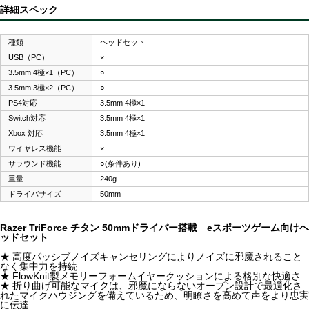
詳細スペック
種類
ヘッドセット
USB（PC）
×
3.5mm 4極×1（PC）
○
3.5mm 3極×2（PC）
○
PS4対応
3.5mm 4極×1
Switch対応
3.5mm 4極×1
Xbox 対応
3.5mm 4極×1
ワイヤレス機能
×
サラウンド機能
○(条件あり)
重量
240g
ドライバサイズ
50mm
Razer TriForce チタン 50mmドライバー搭載 eスポーツゲーム向けヘ
ッドセット
★ 高度パッシブノイズキャンセリングによりノイズに邪魔されること
なく集中力を持続
★ FlowKnit製メモリーフォームイヤークッションによる格別な快適さ
★ 折り曲げ可能なマイクは、邪魔にならないオープン設計で最適化さ
れたマイクハウジングを備えているため、明瞭さを高めて声をより忠実
に伝達