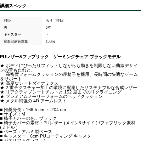
詳細スペック
肘掛
あり（可動）
脚
5本
キャスター
○
座面部耐荷重量
136kg
PUレザー&ファブリック ゲーミングチェア ブラックモデル
★ ボディにぴったりフィットしながらも動きを制限しない曲線デザイ
ンの背もたれと、
高密度フォームクッションの座椅子を採用、長時間の快適なゲーム
をサポート
★ 高度なシートダイナミクス
★ 2 重テクスチャー加工の環境に配慮したサステナブルな合成レザー
★ リアクティブシートチルトと 152 度までのリクライニング
★ プレミアムメモリーフォームのヘッドクッション
★ メタル補強の 4D アームレスト
■ 推奨身長：166.5 cm ～ 204 cm
■ サイズ：M
■ 椅子カバーの色：ブラック
■ 椅子カバーの素材：PUレザー (メイン&サイド ) /ファブリック素材
(ミドル )
■ ベース：アルミ製ベース
■ キャスター：6cm PUコーティング キャスタ
■ ガスリフトクラス：4