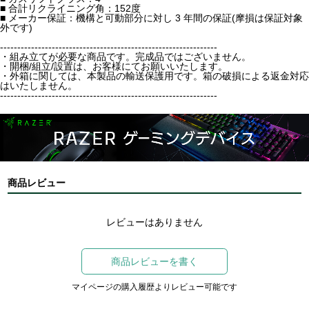
■ 合計リクライニング角：152度
■ メーカー保証：機構と可動部分に対し 3 年間の保証(摩損は保証対象
外です)
---------------------------------------------------------------
・組み立てが必要な商品です。完成品ではございません。
・開梱/組立/設置は、お客様にてお願いいたします。
・外箱に関しては、本製品の輸送保護用です。箱の破損による返金対応
はいたしません。
---------------------------------------------------------------
商品レビュー
レビューはありません
商品レビューを書く
マイページの購入履歴よりレビュー可能です