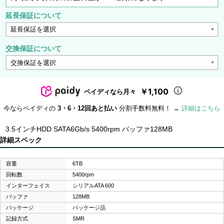
延長保証について
交換保証について
￥1,100
ペイディなら月々
今ならペイディの
3・6・12回あと払い
分割手数料無料！ →
詳細はこちら
3.5インチHDD SATA6Gb/s 5400rpm バッファ128MB
詳細スペック
容量
6TB
回転数
5400rpm
インターフェイス
シリアルATA 600
バッファ
128MB
パッケージ
パッケージ品
記録方式
SMR