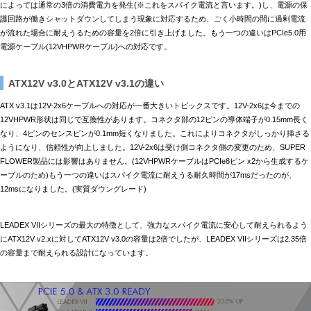
によっては通常の3倍の消費電力を発生(※これをスパイク電流と言います。)し、電源の保
護回路が働きシャットダウンしてしまう現象に対応するため、ごく小時間の間に過剰電流
が流れた場合に耐えうるための容量を2倍に引き上げました。もう一つの違いはPCIe5.0用
電源ケーブル(12VHPWRケーブル)への対応です。
ATX12V v3.0とATX12V v3.1の違い
ATX v3.1は12V-2x6ケーブルへの対応が一番大きいトピックスです。12V-2x6は今までの
12VHPWR形状は同じで互換性があります。コネクタ部の12ピンの導体端子が0.15mm長く
なり、4ピンのセンスピンが0.1mm短くなりました。これによりコネクタがしっかり挿さる
ようになり、信頼性が向上しました。12V-2x6は受け側コネクタ側の変更のため、SUPER
FLOWER製品には影響はありません。(12VHPWRケーブルはPCIe8ピン x2から生成するケ
ーブルのため)もう一つの違いはスパイク電流に耐えうる耐久時間が17msだったのが、
12msになりました。(実質ダウングレード)
LEADEX VIIシリーズの最大の特徴として、強力なスパイク電流に安心して耐えられるよう
にATX12V v2.xに対してATX12V v3.0の容量は2倍でしたが、LEADEX VIIシリーズは2.35倍
の容量まで耐えられる設計になっています。