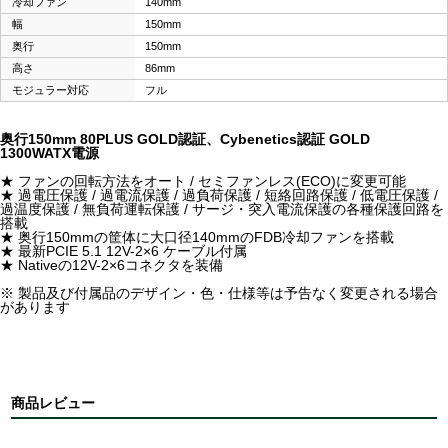
冷却ファン
140mm
幅
150mm
奥行
150mm
高さ
86mm
モジュラー対応
フル
奥行150mm 80PLUS GOLD認証、Cybenetics認証 GOLD
1300WATX電源
★ ファンの回転方法をオート / セミファンレス(ECO)に変更可能
★ 過電圧保護 / 過電流保護 / 過負荷保護 / 短絡回路保護 / 低電圧保護 /
過温度保護 / 無負荷運転保護 / サージ・突入電流保護の各種保護回路を
搭載
★ 奥行150mmの筐体に大口径140mmのFDB冷却ファンを搭載
★ 最新PCIE 5.1 12V-2×6 ケーブル付属
★ Nativeの12V-2×6コネクタを装備
※ 製品及び付属品のデザイン・色・仕様等は予告なく変更される場合
があります
商品レビュー