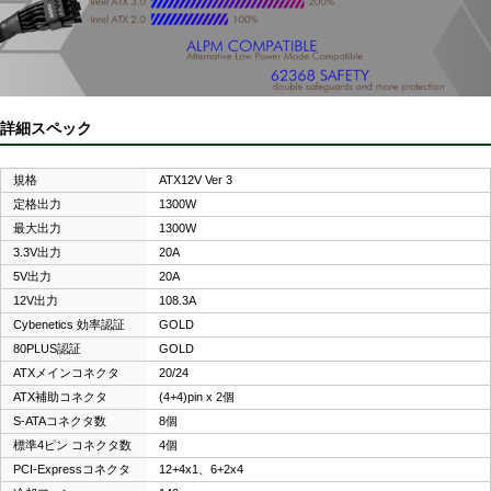
詳細スペック
規格
ATX12V Ver 3
定格出力
1300W
最大出力
1300W
3.3V出力
20A
5V出力
20A
12V出力
108.3A
Cybenetics 効率認証
GOLD
80PLUS認証
GOLD
ATXメインコネクタ
20/24
ATX補助コネクタ
(4+4)pin x 2個
S-ATAコネクタ数
8個
標準4ピン コネクタ数
4個
PCI-Expressコネクタ
12+4x1、6+2x4