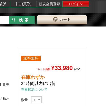
業所
中古(買取)
新規会員登録
ログイン
カート
送料無料
¥33,980
ネット価格
（税込）
在庫わずか
24時間以内に出荷
月 発売
在庫状況について
ネクタ採用
数量