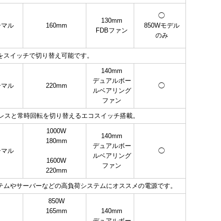
◯
130mm
ーマル
160mm
850Wモデル
FDBファン
のみ
転をスイッチで切り替え可能です。
140mm
デュアルボー
ーマル
220mm
◯
ルベアリング
ファン
ンレスと常時回転を切り替えるエコスイッチ搭載。
1000W
140mm
180mm
デュアルボー
ーマル
◯
ルベアリング
1600W
ファン
220mm
ドシステムやサーバーなどの高負荷システムにオススメの電源です。
850W
165mm
140mm
デュアルボー