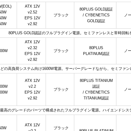
W(EOL)
ATX 12V
80PLUS GOLD認証
50W
v2.52
ブラック
/ CYBENETICS
ノ
50W
EPS 12V
GOLD認証
50W
v2.92
80PLUS GOLD認証のフルプラグイン電源。セミファンレスと常時回
ATX 12V
v2.32
80PLUS
600W
ブラック
ノ
EPS 12V
PLATINUM認証
v2.92
どの高負荷システム向け1600W電源。サーバーグレードながら、セミファ
ATX 12V
80PLUS TITANIUM
000W
v2.2
認証
ブラック
ノ
600W
EPS 12V
/ CYBENETICS
v2.92
TITANIUM認証
nium認証で最高のグレードのパーツで構成されたフルプラグイン電源。ハイエン
ATX 12V
50W
ブラック
v2.2
80PLUS PLATINUM