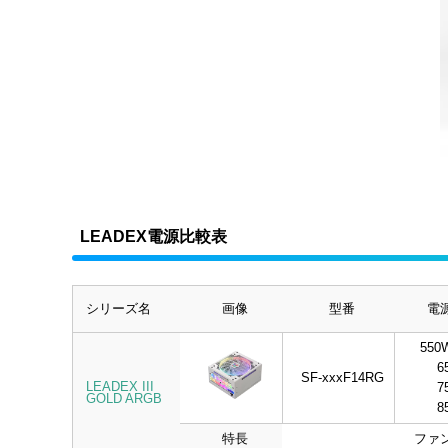
LEADEX電源比較表
シリーズ名
画像
型番
電
550
6
SF-xxxF14RG
LEADEX III
7
GOLD ARGB
8
特長
ファ