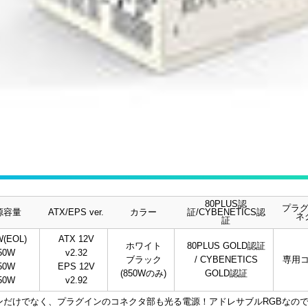
80PLUS認
プラ
源容量
ATX/EPS ver.
カラー
証/CYBENETICS認
ネ
証
W(EOL)
ATX 12V
ホワイト
80PLUS GOLD認証
50W
v2.32
ブラック
/ CYBENETICS
専用
50W
EPS 12V
(850Wのみ)
GOLD認証
50W
v2.92
ンだけでなく、プラグインのコネクタ部も光る電源！アドレサブルRGBなので