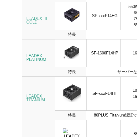
550
6
SF-xxxF14HG
LEADEX III
7
GOLD
8
特長
SF-1600F14HP
1
LEADEX
PLATINUM
特長
サーバーな
1
SF-xxxF14HT
LEADEX
1
TITANIUM
特長
80PLUS Tita
8