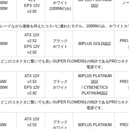
000W
ホワイト
ノ
EPS 12V
認証
200W
(1000Wのみ)
v2.92
レードながら価格を抑えたコスパに優れたモデル。1000Wのみ、ホワイトカ
ATX 12V
v2.52
ブラック
PR
000W
80PLUS GOLD認証
EPS 12V
ホワイト
v2.92
外、どこのコネクタに繋いでも良いSUPER FLOWER社の特許であるPROコネ
電源です。
ATX 12V
80PLUS PLATINUM
50W
v2.52
ブラック
認証
PR
000W
EPS 12V
ホワイト
/ CYBENETICS
v2.92
PLATINUM認証
外、どこのコネクタに繋いでも良いSUPER FLOWER社の特許であるPROコネ
電源です。
ATX 12V
ブラック
50W
v2.52
80PLUS PLATINUM
PR
ホワイト