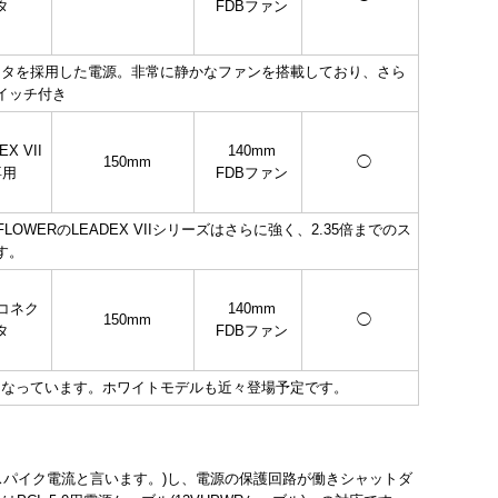
タ
FDBファン
Oコネクタを採用した電源。非常に静かなファンを搭載しており、さら
イッチ付き
EX VII
140mm
150mm
◯
専用
FDBファン
OWERのLEADEX VIIシリーズはさらに強く、2.35倍までのス
す。
Oコネク
140mm
150mm
◯
タ
FDBファン
容易になっています。ホワイトモデルも近々登場予定です。
れをスパイク電流と言います。)し、電源の保護回路が働きシャットダ