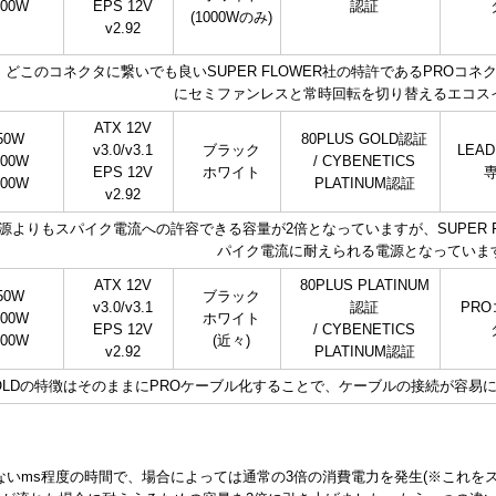
000W
EPS 12V
認証
(1000Wのみ)
v2.92
以外、どこのコネクタに繋いでも良いSUPER FLOWER社の特許であるPR
にセミファンレスと常時回転を切り替えるエコス
ATX 12V
50W
80PLUS GOLD認証
v3.0/v3.1
ブラック
LEAD
000W
/ CYBENETICS
EPS 12V
ホワイト
300W
PLATINUM認証
v2.92
.x電源よりもスパイク電流への許容できる容量が2倍となっていますが、SUPER FL
パイク電流に耐えられる電源となっていま
ATX 12V
80PLUS PLATINUM
50W
ブラック
v3.0/v3.1
認証
PR
000W
ホワイト
EPS 12V
/ CYBENETICS
200W
(近々)
v2.92
PLATINUM認証
II GOLDの特徴はそのままにPROケーブル化することで、ケーブルの接続が
人認識できないms程度の時間で、場合によっては通常の3倍の消費電力を発生(※こ