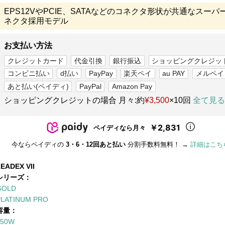
EPS12VやPCIE、SATAなどのコネクタ形状が共通なスーパ
ネクタ採用モデル
お支払い方法
クレジットカード
代金引換
銀行振込
ショッピングクレジッ
コンビニ払い
d払い
PayPay
楽天ペイ
au PAY
メルペイ
あと払い(ペイディ)
PayPal
Amazon Pay
ショッピングクレジットの場合 月々:約
¥3,500
×10回
全て見る
￥2,831
ペイディなら月々
今ならペイディの
3・6・12回あと払い
分割手数料無料！ →
詳細はこち
EADEX VII
シリーズ：
GOLD
PLATINUM PRO
容量：
850W