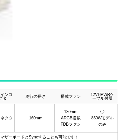
グインコ
12VHPWRケ
奥行の長さ
搭載ファン
クタ
ーブル付属
130mm
◯
コネクタ
160mm
ARGB搭載
850Wモデル
FDBファン
のみ
マザーボードとSyncすることも可能です！