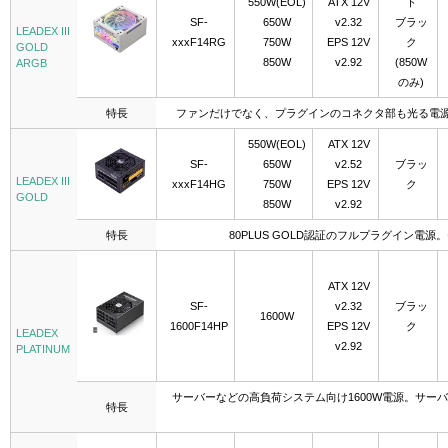
550W(EOL)
ATX 12V
ト
SF-
650W
v2.32
ブラッ
LEADEX III
xxxF14RG
750W
EPS 12V
ク
GOLD
850W
v2.92
(850W
ARGB
のみ)
特長
ファンだけでなく、プラグインのコネクタ部も光る電源
550W(EOL)
ATX 12V
SF-
650W
v2.52
ブラッ
LEADEX III
xxxF14HG
750W
EPS 12V
ク
GOLD
850W
v2.92
特長
80PLUS GOLD認証のフルプラグイン
ATX 12V
SF-
v2.32
ブラッ
1600W
1600F14HP
EPS 12V
ク
LEADEX
v2.92
PLATINUM
サーバーなどの高負荷システム向け1600W電源。サ
特長