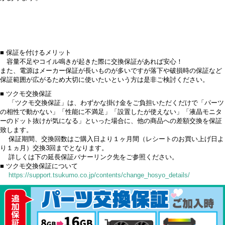
■ 保証を付けるメリット
容量不足やコイル鳴きが起きた際に交換保証があれば安心！
また、電源はメーカー保証が長いものが多いですが落下や破損時の保証など
保証範囲が広がるため大切に使いたいという方は是非ご検討ください。
■ ツクモ交換保証
「ツクモ交換保証」は、わずかな掛け金をご負担いただくだけで「パーツ
の相性で動かない」「性能に不満足」「設置したが使えない」「液晶モニタ
ーのドット抜けが気になる」といった場合に、他の商品への差額交換を保証
致します。
保証期間、交換回数はご購入日より１ヶ月間（レシートのお買い上げ日よ
り１ヵ月）交換3回までとなります。
詳しくは下の延長保証バナーリンク先をご参照ください。
■ ツクモ交換保証について
https://support.tsukumo.co.jp/contents/change_hosyo_details/