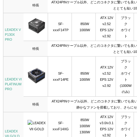
ATX24PINケーブル以外、どこのコネクタに繋いでも良い
特長
ととても短い1
ATX 12V
ブラッ
SF-
850W
v2.52
ク
LEADEX V
xxxF14TP
1000W
EPS 12V
ホワイ
P130X
v2.92
ト
PRO
ATX24PINケーブル以外、どこのコネクタに繋いでも良い
特長
ととても短い1
ブラッ
ATX 12V
ク
SF-
850W
v2.52
ホワイ
LEADEX VI
xxxF14PE
1000W
EPS 12V
ト
PLATINUM
v2.92
(1000W
PRO
のみ)
ATX24PINケーブル以外、どこのコネクタに繋いでも良い
特長
静かなファンを搭載しており、さらにセ
ATX 12V
ブラッ
850W
SF-
v3.0/v3.1
ク
1000W
xxxF14XG
EPS 12V
ホワイ
LEADEX
1300W
v2.92
ト
VII GOLD