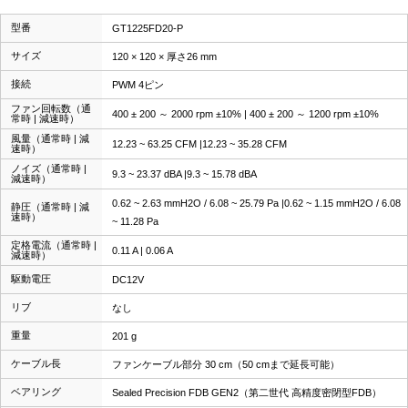
型番
GT1225FD20-P
サイズ
120 × 120 × 厚さ26 mm
接続
PWM 4ピン
ファン回転数（通
400 ± 200 ～ 2000 rpm ±10% | 400 ± 200 ～ 1200 rpm ±10%
常時 | 減速時）
風量（通常時 | 減
12.23 ~ 63.25 CFM |12.23 ~ 35.28 CFM
速時）
ノイズ（通常時 |
9.3 ~ 23.37 dBA |9.3 ~ 15.78 dBA
減速時）
0.62 ~ 2.63 mmH2O / 6.08 ~ 25.79 Pa |0.62 ~ 1.15 mmH2O / 6.08
静圧（通常時 | 減
速時）
~ 11.28 Pa
定格電流（通常時 |
0.11 A | 0.06 A
減速時）
駆動電圧
DC12V
リブ
なし
重量
201 g
ケーブル長
ファンケーブル部分 30 cm（50 cmまで延長可能）
ベアリング
Sealed Precision FDB GEN2（第二世代 高精度密閉型FDB）