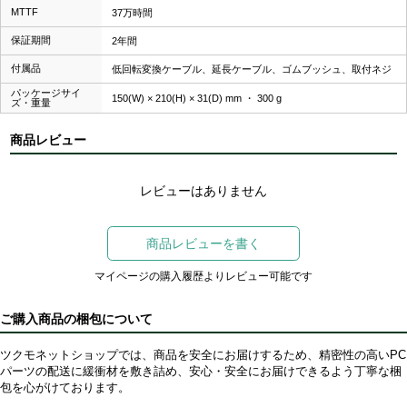
MTTF
37万時間
保証期間
2年間
付属品
低回転変換ケーブル、延長ケーブル、ゴムブッシュ、取付ネジ
パッケージサイ
150(W) × 210(H) × 31(D) mm ・ 300 g
ズ・重量
商品レビュー
レビューはありません
商品レビューを書く
マイページの購入履歴よりレビュー可能です
ご購入商品の梱包について
ツクモネットショップでは、商品を安全にお届けするため、精密性の高いPC
パーツの配送に緩衝材を敷き詰め、安心・安全にお届けできるよう丁寧な梱
包を心がけております。