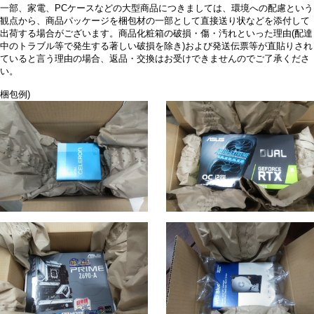
一部、家電、PCケースなどの大型商品につきましては、環境への配慮という
観点から、商品パッケージを梱包材の一部として直接送り状などを添付して
出荷する場合がございます。商品化粧箱の破損・傷・汚れといった理由(配達
中のトラブル等で発生する著しい破損を除き)および発送伝票等が直貼りされ
ていると言う理由の場合、返品・交換はお受けできませんのでご了承くださ
い。
梱包例)