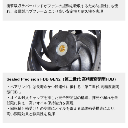
衝撃吸収ラバーパッドがファンの振動を吸収するため防振性にも優
れ、金属製ハブフレームにより高い安定性と耐久性を実現
Sealed Precision FDB GEN2（第二世代 高精度密閉型FDB）
・ベアリングには長寿命かつ静粛性に優れる「第二世代 高精度密閉
型FDB 」
・オイル封入キャップを排した完全密閉型の構造。揮発や漏れを最
低限に抑え、高いオイル保持能力を実現
・回転軸と軸受けとの空間にオイルを蓄える流体軸受構造により、
高い潤滑効果と静粛性を発揮