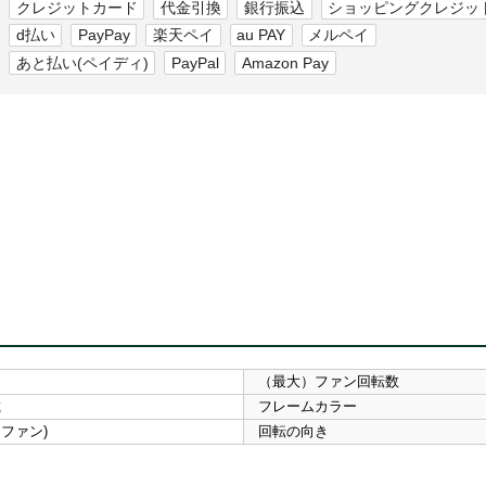
クレジットカード
代金引換
銀行振込
ショッピングクレジッ
d払い
PayPay
楽天ペイ
au PAY
メルペイ
あと払い(ペイディ)
PayPal
Amazon Pay
（最大）ファン回転数
載
フレームカラー
WMファン)
回転の向き