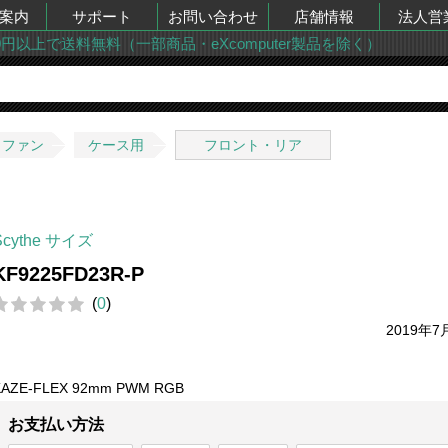
案内
サポート
お問い合わせ
店舗情報
法人営
00円以上で送料無料（一部商品・eXcomputer製品を除く）
・ファン
ケース用
フロント・リア
Scythe サイズ
KF9225FD23R-P
(
0
)
2019年7
KAZE-FLEX 92mm PWM RGB
お支払い方法