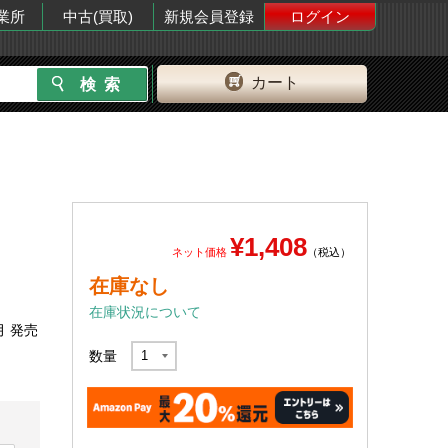
業所
中古(買取)
新規会員登録
ログイン
カート
¥1,408
ネット価格
（税込）
在庫なし
在庫状況について
月 発売
数量