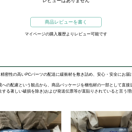
レビューはありません
商品レビューを書く
マイページの購入履歴よりレビュー可能です
精密性の高いPCパーツの配送に緩衝材を敷き詰め、安心・安全にお届
境への配慮という観点から、商品パッケージを梱包材の一部として直接
生する著しい破損を除き)および発送伝票等が直貼りされていると言う