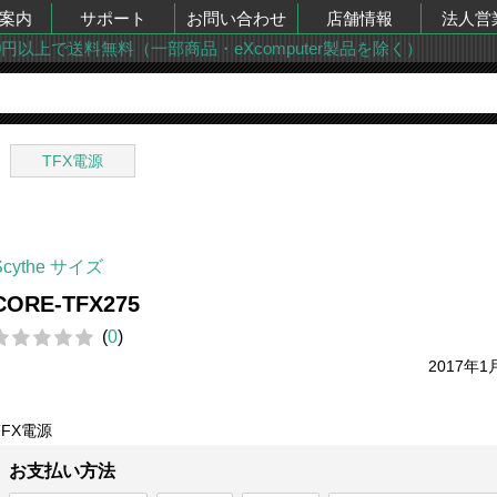
案内
サポート
お問い合わせ
店舗情報
法人営
00円以上で送料無料（一部商品・eXcomputer製品を除く）
TFX電源
Scythe サイズ
CORE-TFX275
(
0
)
2017年1
TFX電源
お支払い方法