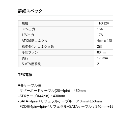
詳細スペック
規格
TFX12V
3.3V出力
15A
12V出力
17A
ATX補助コネクタ
4pin x 1個
標準4ピン コネクタ数
2個
冷却ファン
80mm
奥行
175mm
S-ATA用系統
2
TFX電源
■各ケーブル長
-マザーボードケーブル(20+4pin)：430mm
-ATXケーブル(4pin)：430mm
-SATA+4pinペリフェラルケーブル：340mm+150mm
-FDD用4pin+4pinペリフェラル+SATAケーブル：340mm+1