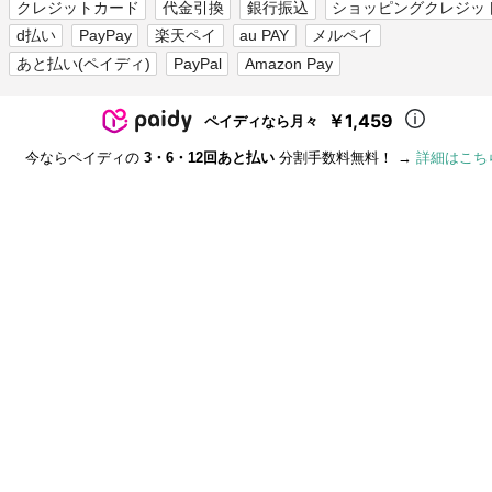
クレジットカード
代金引換
銀行振込
ショッピングクレジッ
d払い
PayPay
楽天ペイ
au PAY
メルペイ
あと払い(ペイディ)
PayPal
Amazon Pay
￥1,459
ペイディなら月々
今ならペイディの
3・6・12回あと払い
分割手数料無料！ →
詳細はこち