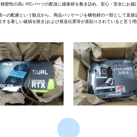
精密性の高いPCパーツの配送に緩衝材を敷き詰め、安心・安全にお届
境への配慮という観点から、商品パッケージを梱包材の一部として直接
生する著しい破損を除き)および発送伝票等が直貼りされていると言う