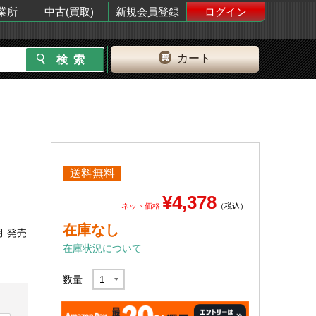
業所
中古(買取)
新規会員登録
ログイン
カート
送料無料
¥4,378
ネット価格
（税込）
在庫なし
月 発売
在庫状況について
数量