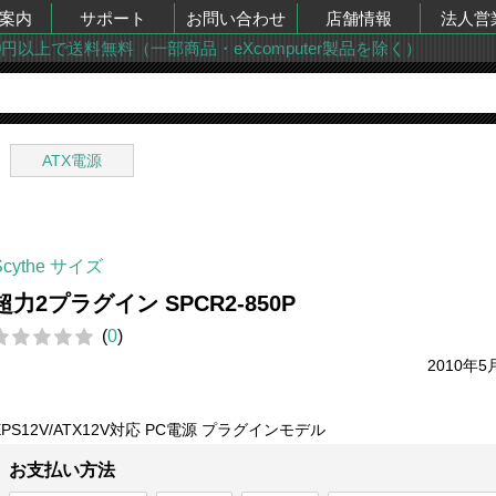
案内
サポート
お問い合わせ
店舗情報
法人営
00円以上で送料無料（一部商品・eXcomputer製品を除く）
ATX電源
Scythe サイズ
超力2プラグイン SPCR2-850P
(
0
)
2010年5
EPS12V/ATX12V対応 PC電源 プラグインモデル
お支払い方法