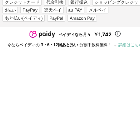
クレジットカード
代金引換
銀行振込
ショッピングクレジッ
d払い
PayPay
楽天ペイ
au PAY
メルペイ
あと払い(ペイディ)
PayPal
Amazon Pay
￥1,742
ペイディなら月々
今ならペイディの
3・6・12回あと払い
分割手数料無料！ →
詳細はこち