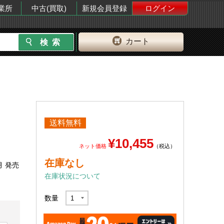
業所
中古(買取)
新規会員登録
ログイン
カート
送料無料
¥10,455
ネット価格
（税込）
在庫なし
月 発売
在庫状況について
数量