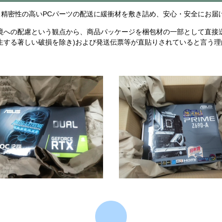
精密性の高いPCパーツの配送に緩衝材を敷き詰め、安心・安全にお届
境への配慮という観点から、商品パッケージを梱包材の一部として直接
生する著しい破損を除き)および発送伝票等が直貼りされていると言う