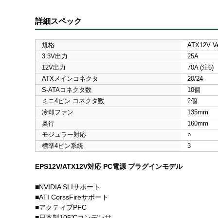
詳細スペック
規格
ATX12V Ve
3.3V出力
25A
12V出力
70A (注6)
ATXメインコネクタ
20/24
S-ATAコネクタ数
10個
ミニ4ピン コネクタ数
2個
冷却ファン
135mm
奥行
160mm
モジュラー対応
○
標準4ピン系統
3
EPS12V/ATX12V対応 PC電源 プラグインモデル
■NVIDIA SLIサポート
■ATI CorssFireサポート
■アクティブPFC
■日本製105℃コンデンサ