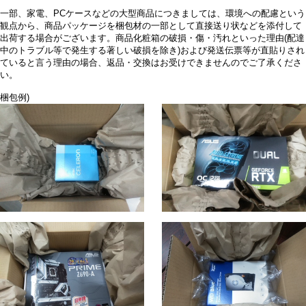
一部、家電、PCケースなどの大型商品につきましては、環境への配慮という
観点から、商品パッケージを梱包材の一部として直接送り状などを添付して
出荷する場合がございます。商品化粧箱の破損・傷・汚れといった理由(配達
中のトラブル等で発生する著しい破損を除き)および発送伝票等が直貼りされ
ていると言う理由の場合、返品・交換はお受けできませんのでご了承くださ
い。
梱包例)