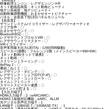
映像処理エンジン：レグザエンジンＨR
ネット動画高画質：ネット動画ビューティ
地デジ高画質：地デジビューティ
自動映像調整機能：おまかせオートピクチャー
パネル：全面直下型LEDパネルモジュール
【高音質】：
サウンドシステム/イコライザー：レグザパワーオーディオ
クリア音声：〇
おまかせサウンド：〇
Bluetooth対応：〇
レグザサウンドプロセスVIR：〇
レグザサウンドリマスター：〇
VIRイコライザー：〇
音声実用最大出力(JEITA)：12W(同時駆動)
スピーカー(個数)：フルレンジ2個（メインスピーカー6W+6W）
【ネット動画/ネットで連携】：
ネット動画：〇
スクリーンミラーリング：〇
AirPlay 2：〇
番組こねくと：〇
レグザリンク・ダビング：〇
レグザリンク・シェア(DTCP-IP)：〇
レグザリンク・コントローラ：〇
タイムシフトリンク：〇
スマートスピーカー連携：〇
Vポイントが貯まる：〇
【入出力端子】：
HDMI入力端子：2（eARC/ARC）
HDMI2.1規格対応機能：eARC、ALLM
光デジタル音声出力端子：1
LAN端子［10BASE-T／100BASE-TX］：1
USB端子（通常録画専用）：1（USB3.0、定格出力：DC 5V 900mA