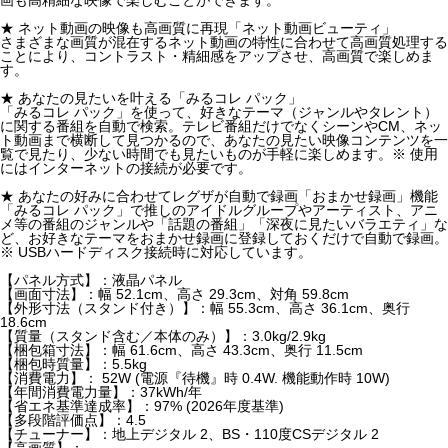
★ ネット動画の映像も高画質に再現「ネット動画ビューティ」
さまざまな画質が混在するネット動画の特性に合わせて高画質処理する
ことにより、コントラスト・精細感をアップさせ、高画質で楽しめま
す。
★ あなたの見たいを叶える「みるコレ パック」
「みるコレ パック」を使って、好きなテーマ（ジャンルやタレント）
に関する番組を自動で検索。テレビ番組だけでなくシーンやCM、ネッ
ト動画まで横断して見つかるので、あなたの見たい映像コンテンツを一
覧で見たり、少ない時間でも見たいものが手軽に楽しめます。※ 使用
にはインターネットの接続が必要です。
★ あなたの好みに合わせてレグザが自動で録画「おまかせ録画」機能
「みるコレ パック」で推しのアイドルグループやアーティスト、アニ
メ等の番組のジャンルや「話題の番組」「深夜に見たいバラエティ」な
ど、お好きなテーマをおまかせ録画に登録しておくだけで自動で録画。
※ USBハードディスク接続時に対応しています。
【パネル方式】：液晶パネル
【画面寸法】：幅 52.1cm、高さ 29.3cm、対角 59.8cm
【外形寸法（スタンド付き）】：幅 55.3cm、高さ 36.1cm、奥行
18.6cm
【質量（スタンド含む／本体のみ）】：3.0kg/2.9kg
【梱包箱寸法】：幅 61.6cm、高さ 43.3cm、奥行 11.5cm
【梱包時質量】：5.5kg
【消費電力】： 52W (電源『待機』時 0.4W. 機能動作時 10W)
【年間消費電力量】：37kWh/年
【省エネ基準達成率】：97% (2026年度基準)
【多段階評価点】：4.5
【チューナー】：地上デジタル 2、BS・110度CSデジタル 2
【高画質】：