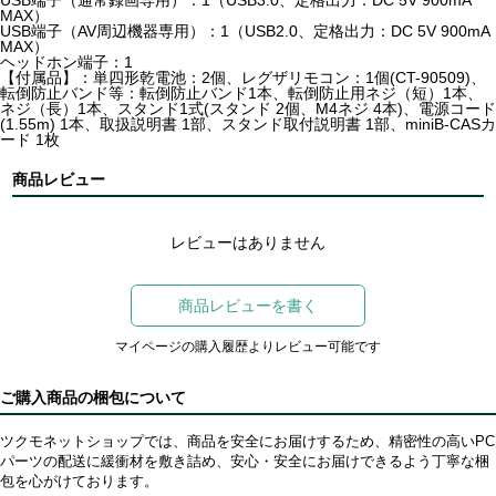
MAX）
USB端子（AV周辺機器専用）：1（USB2.0、定格出力：DC 5V 900mA
MAX）
ヘッドホン端子：1
【付属品】：単四形乾電池：2個、レグザリモコン：1個(CT-90509)、
転倒防止バンド等：転倒防止バンド1本、転倒防止用ネジ（短）1本、
ネジ（長）1本、スタンド1式(スタンド 2個、M4ネジ 4本)、電源コード
(1.55m) 1本、取扱説明書 1部、スタンド取付説明書 1部、miniB-CASカ
ード 1枚
商品レビュー
レビューはありません
商品レビューを書く
マイページの購入履歴よりレビュー可能です
ご購入商品の梱包について
ツクモネットショップでは、商品を安全にお届けするため、精密性の高いPC
パーツの配送に緩衝材を敷き詰め、安心・安全にお届けできるよう丁寧な梱
包を心がけております。