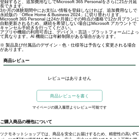
登録すると、追加費用なしでMicrosoft 365 Personalをさらに21か月延
長できます。
3か月の体験期間中にお支払い情報を登録しなければ、追加費用なしで
永続版の「Office Home & Business 2024」に切り替わります。
Microsoft 365 Personal は24か月後にその時点の価格で12か月プランに
自動更新されるため、継続を希望しない場合はMicrosoft アカウントで
キャンセル手続きを行ってください。
アプリや機能の利用可否は、デバイス・言語・プラットフォームによっ
て異なります。AI 機能には年齢制限がある場合があります。
※ 製品及び付属品のデザイン・色・仕様等は予告なく変更される場合
があります。
商品レビュー
レビューはありません
商品レビューを書く
マイページの購入履歴よりレビュー可能です
ご購入商品の梱包について
ツクモネットショップでは、商品を安全にお届けするため、精密性の高いPC