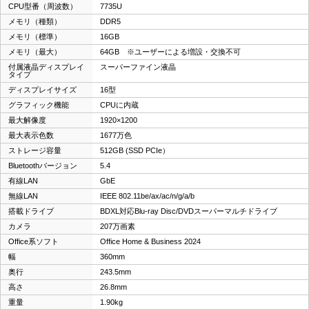
CPU型番（周波数）
7735U
メモリ（種類）
DDR5
メモリ（標準）
16GB
メモリ（最大）
64GB ※ユーザーによる増設・交換不可
付属液晶ディスプレイ
スーパーファイン液晶
タイプ
ディスプレイサイズ
16型
グラフィック機能
CPUに内蔵
最大解像度
1920×1200
最大表示色数
1677万色
ストレージ容量
512GB (SSD PCIe）
Bluetoothバージョン
5.4
有線LAN
GbE
無線LAN
IEEE 802.11be/ax/ac/n/g/a/b
搭載ドライブ
BDXL対応Blu-ray Disc/DVDスーパーマルチドライブ
カメラ
207万画素
Office系ソフト
Office Home & Business 2024
幅
360mm
奥行
243.5mm
高さ
26.8mm
重量
1.90kg