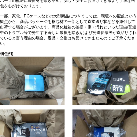
パーツの配送に緩衝材を敷き詰め、安心・安全にお届けできるよう丁寧な梱
包を心がけております。
一部、家電、PCケースなどの大型商品につきましては、環境への配慮という
観点から、商品パッケージを梱包材の一部として直接送り状などを添付して
出荷する場合がございます。商品化粧箱の破損・傷・汚れといった理由(配達
中のトラブル等で発生する著しい破損を除き)および発送伝票等が直貼りされ
ていると言う理由の場合、返品・交換はお受けできませんのでご了承くださ
い。
梱包例)