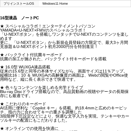
プリインストールOS
Windows11 Home
16型液晶 ノートPC
★ スペシャルコラボ！エンターテイメントパソコン
YAMADA×U-NEXT×FMVのスペシャルコラボ！
「U-NEXTボタン」を搭載しワンタッチでU-NEXTのコンテンツを楽し
めます
更に、「U-NEXTボタン」から新規会員登録の方限定で、最大3ヶ月間
見放題＆U-NEXTポイント初月2000円分を特別進呈！
★ バックライト付抗菌キーボード
抗菌の加工が施された、バックライト付キーボードを搭載
★ 16.0型 WUXGA液晶搭載
従来の15.6型と同等の本体サイズながら、画面サイズは11％アップ。
縦横比16：10 ＆ WUXGAの高解像度の画面は、Webの閲覧やOffice使
用時など、縦に長く表示できて快適です。
★ 色々なコンテンツを楽しめる光学ドライブ
Blu-ray Discドライブ搭載なので、高品質動画の視聴やデータの長期保
存にも最適です。
★ こだわりのキーボード
AI活用に便利な「Copilot キー」を搭載。約18.4mmと広めのキーピッ
チ、指の力に合わせてキーの重さを調整した
3段階押下圧設定などにより、快適な文字入力を実現。テンキーやカー
ソルキーの配置にもこだわりました。
★ オンラインでの使用を快適に