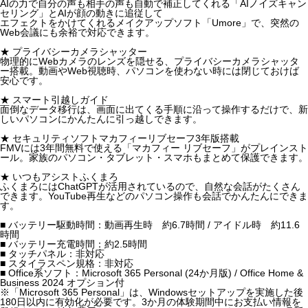
AIの力で自分の声も相手の声も自動で補正してくれる「AIノイズキャン
セリング」とAIが顔の動きに追従して
エフェクトをかけてくれるメイクアップソフト「Umore」で、突然の
Web会議にも余裕で対応できます。
★ プライバシーカメラシャッター
物理的にWebカメラのレンズを隠せる、プライバシーカメラシャッタ
ー搭載。動画やWeb視聴時、パソコンを使わない時には閉じておけば
安心です。
★ スマート引越しガイド
面倒なデータ移行は、画面に出てくる手順に沿って操作するだけで、新
しいパソコンにかんたんに引っ越しできます。
★ セキュリティソフトマカフィーリブセーフ3年版搭載
FMVには3年間無料で使える「マカフィー リブセーフ」がプレインスト
ール。家族のパソコン・タブレット・スマホもまとめて保護できます。
★ いつもアシストふくまろ
ふくまろにはChatGPTが活用されているので、自然な会話がたくさん
できます。YouTube再生などのパソコン操作も会話でかんたんにできま
す。
■ バッテリー駆動時間：動画再生時 約6.7時間 / アイドル時 約11.6
時間
■ バッテリー充電時間：約2.5時間
■ タッチパネル：非対応
■ スタイラスペン規格：非対応
■ Office系ソフト：Microsoft 365 Personal (24か月版) / Office Home &
Business 2024 オプション付
※「Microsoft 365 Personal」は、Windowsセットアップを実施した後
180日以内に有効化が必要です。3か月の体験期間中にお支払い情報を