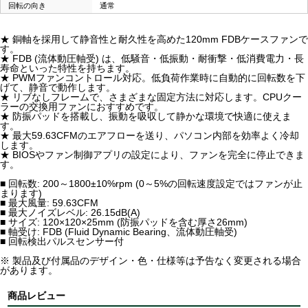
回転の向き
通常
★ 銅軸を採用して静音性と耐久性を高めた120mm FDBケースファンで
す。
★ FDB (流体動圧軸受) は、低騒音・低振動・耐衝撃・低消費電力・長
寿命といった特性を持ちます。
★ PWMファンコントロール対応。低負荷作業時に自動的に回転数を下
げて、静音で動作します。
★ リブなしフレームで、さまざまな固定方法に対応します。CPUクー
ラーの交換用ファンにおすすめです。
★ 防振パッドを搭載し、振動を吸収して静かな環境で快適に使えま
す。
★ 最大59.63CFMのエアフローを送り、パソコン内部を効率よく冷却
します。
★ BIOSやファン制御アプリの設定により、ファンを完全に停止できま
す。
■ 回転数: 200～1800±10%rpm (0～5%の回転速度設定ではファンが止
まります)
■ 最大風量: 59.63CFM
■ 最大ノイズレベル: 26.15dB(A)
■ サイズ: 120×120×25mm (防振パッドを含む厚さ26mm)
■ 軸受け: FDB (Fluid Dynamic Bearing、流体動圧軸受)
■ 回転検出パルスセンサー付
※ 製品及び付属品のデザイン・色・仕様等は予告なく変更される場合
があります。
商品レビュー