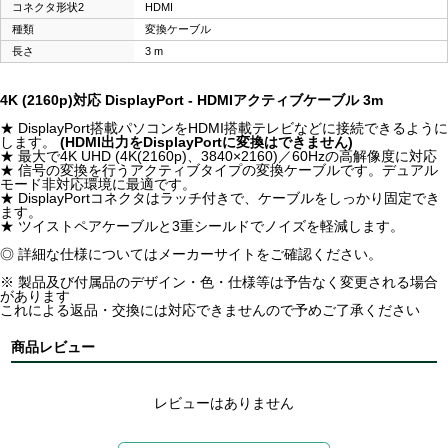
コネクタ形状2
HDMI
種類
変換ケーブル
長さ
3 m
4K (2160p)対応 DisplayPort - HDMIアクティブケーブル 3m
★ DisplayPort搭載パソコンをHDMI搭載テレビなどに接続できるように
します。
(HDMI出力をDisplayPortに変換はできません)
★ 最大で4K UHD (4K(2160p)、3840×2160)／60Hzの高解像度に対応
★ 信号の変換を行うアクティブタイプの変換ケーブルです。デュアル
モード非対応環境に最適です。
★ DisplayPortコネクタはラッチ付きで、ケーブルをしっかり固定でき
ます。
★ ツイストペアケーブルと3重シールドでノイズを軽減します。
◎ 詳細な仕様についてはメーカーサイトをご確認ください。
※ 製品及び付属品のデザイン・色・仕様等は予告なく変更される場合
があります
これによる返品・交換には対応できませんので予めご了承ください
商品レビュー
レビューはありません