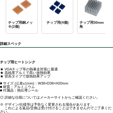
チップ用銅メッ
チップ用(4個)
チップ用30mm
キ(2個)
角
詳細スペック
チップ用ヒートシンク
★ VGAチップ等の熱暴走対策に最適
★ 高純度アルミで高い放熱効果
★ 背高タイプで放熱効果アップ
■ サイズ (公差±1mm)：W38×D38×H20mm
■ 材質：アルミニウム
■ 付属品：熱伝導シール
◎ 詳細な仕様についてはメーカーサイトからご確認ください。
※ デザイン/仕様等は予告なく変更される場合があります。
これによる返品/交換は受け付けることはできませんのでご了承くだ
さい。