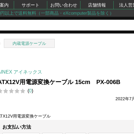
案内
サポート
お問い合わせ
店舗情報
法人営
00円以上で送料無料（一部商品・eXcomputer製品を除く）
内蔵電源ケーブル
AINEX アイネックス
ATX12V用電源変換ケーブル 15cm PX-006B
(
0
)
2022年7
ATX12V用電源変換ケーブル
お支払い方法