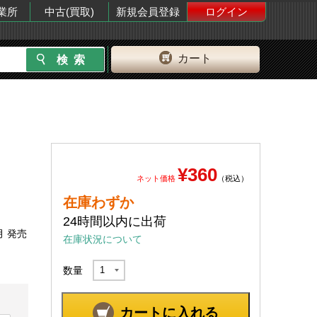
業所
中古(買取)
新規会員登録
ログイン
カート
¥360
ネット価格
（税込）
在庫わずか
24時間以内に出荷
月 発売
在庫状況について
数量
カートに入れる