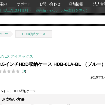
案内
サポート
お問い合わせ
店舗情報
法人営
00円以上で送料無料（一部商品・eXcomputer製品を除く）
パーツ
HDD収納ケース
AINEX アイネックス
3.5インチHDD収納ケース HDB-01A-BL （ブルー
(
0
)
2019年3
3.5インチHDD収納ケース
お支払い方法