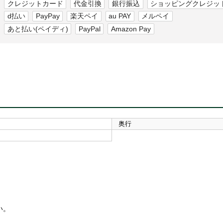
クレジットカード
代金引換
銀行振込
ショッピングクレジッ
d払い
PayPay
楽天ペイ
au PAY
メルペイ
あと払い(ペイディ)
PayPal
Amazon Pay
奥行
い。