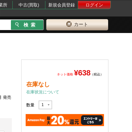
業所
中古(買取)
新規会員登録
ログイン
カート
¥638
ネット価格
（税込）
）
在庫なし
在庫状況について
月 発売
数量