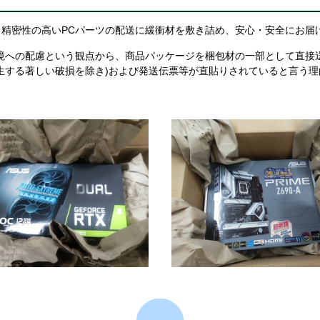
精密性の高いPCパーツの配送に緩衝材を敷き詰め、安心・安全にお届
境への配慮という観点から、商品パッケージを梱包材の一部として直接
生する著しい破損を除き)および発送伝票等が直貼りされていると言う