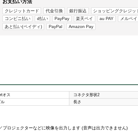
お支払い方法
クレジットカード
代金引換
銀行振込
ショッピングクレジッ
コンビニ払い
d払い
PayPay
楽天ペイ
au PAY
メルペイ
あと払い(ペイディ)
PayPal
Amazon Pay
ortオス
コネクタ形状2
ブル
長さ
プレイ／プロジェクターなどに映像を出力します (音声は出力できません)