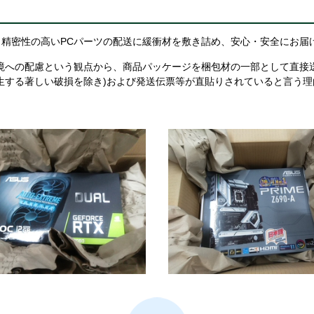
精密性の高いPCパーツの配送に緩衝材を敷き詰め、安心・安全にお届
境への配慮という観点から、商品パッケージを梱包材の一部として直接
生する著しい破損を除き)および発送伝票等が直貼りされていると言う