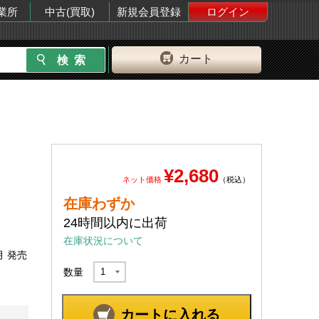
業所
中古(買取)
新規会員登録
ログイン
カート
¥2,680
ネット価格
（税込）
在庫わずか
24時間以内に出荷
在庫状況について
月 発売
数量
カートに入れる