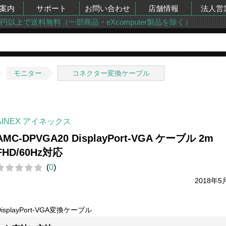
案内
サポート
お問い合わせ
店舗情報
法人営
00円以上で送料無料（一部商品・eXcomputer製品を除く）
モニター
コネクター変換ケーブル
AINEX アイネックス
AMC-DPVGA20 DisplayPort-VGA ケーブル 2m
FHD/60Hz対応
(
0
)
2018年5
DisplayPort-VGA変換ケーブル