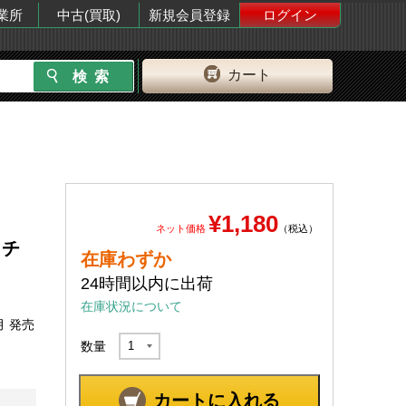
業所
中古(買取)
新規会員登録
ログイン
カート
¥1,180
ネット価格
（税込）
ッチ
在庫わずか
24時間以内に出荷
在庫状況について
月 発売
数量
カートに入れる