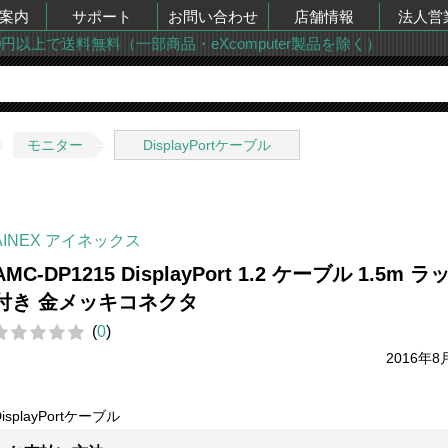
案内
サポート
お問い合わせ
店舗情報
法人営
00円以上で送料無料（一部商品・eXcomputer製品を除く）
モニター
DisplayPortケーブル
AINEX アイネックス
AMC-DP1215 DisplayPort 1.2 ケーブル 1.5m ラ
付き 金メッキコネクタ
(
0
)
2016年8
DisplayPortケーブル