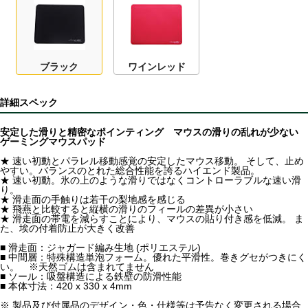
ブラック
ワインレッド
詳細スペック
安定した滑りと精密なポインティング マウスの滑りの乱れが少ない
ゲーミングマウスパッド
★ 速い初動とパラレル移動感覚の安定したマウス移動。 そして、止め
やすい。バランスのとれた総合性能を誇るハイエンド製品。
★ 速い初動。氷の上のような滑りではなくコントローラブルな速い滑
り。
★ 滑走面の手触りは若干の梨地感を感じる
★ 飛燕と比較すると縦横の滑りのフィールの差異が小さい
★ 滑走面の帯電を減らすことにより、マウスの貼り付き感を低減。 ま
た、埃の付着防止が大きく改善
■ 滑走面：ジャガード編み生地 (ポリエステル)
■ 中間層：特殊構造単泡フォーム。優れた平滑性。巻きグセがつきにく
い。 ※天然ゴムは含まれてません
■ ソール：吸盤構造による鉄壁の防滑性能
■ 本体寸法：420 x 330 x 4mm
※ 製品及び付属品のデザイン・色・仕様等は予告なく変更される場合