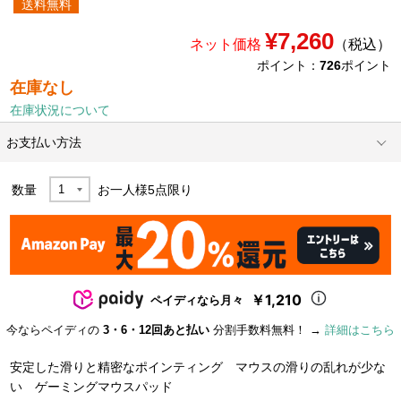
送料無料
¥7,260
ネット価格
（税込）
ポイント：
726
ポイント
在庫なし
在庫状況について
お支払い方法
数量
お一人様
5
点限り
￥1,210
ペイディなら月々
今ならペイディの
3・6・12回あと払い
分割手数料無料！ →
詳細はこちら
安定した滑りと精密なポインティング マウスの滑りの乱れが少な
い ゲーミングマウスパッド