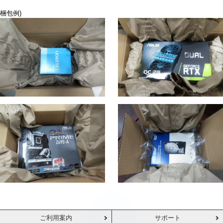
梱包例)
ご利用案内
サポート