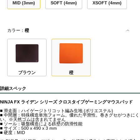
MID (3mm)
SOFT (4mm)
XSOFT (4mm)
カラー：
橙
ブラウン
橙
詳細スペック
NINJA FX ライデン シリーズ クロスタイプゲーミングマウスパッド
■ 滑走面：ハイゲージトリコット編み生地 (ポリエステル)
■ 中間層：特殊構造単泡フォーム。優れた平滑性。巻きグセがつきにく
い。※天然ゴムは含まれてません
■ ソール：吸盤構造による鉄壁の防滑性能
■ サイズ：500 x 490 x 3 mm
■ 硬度：MID