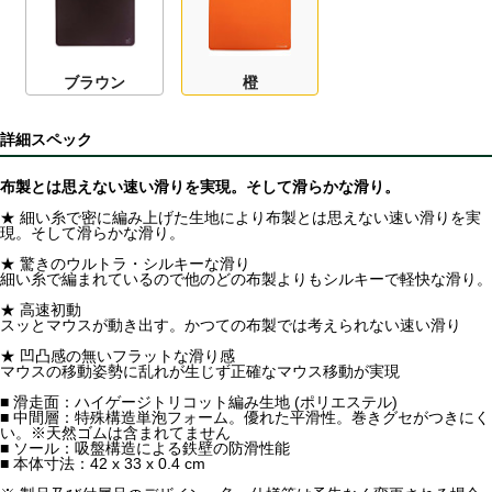
ブラウン
橙
詳細スペック
布製とは思えない速い滑りを実現。そして滑らかな滑り。
★ 細い糸で密に編み上げた生地により布製とは思えない速い滑りを実
現。そして滑らかな滑り。
★ 驚きのウルトラ・シルキーな滑り
細い糸で編まれているので他のどの布製よりもシルキーで軽快な滑り。
★ 高速初動
スッとマウスが動き出す。かつての布製では考えられない速い滑り
★ 凹凸感の無いフラットな滑り感
マウスの移動姿勢に乱れが生じず正確なマウス移動が実現
■ 滑走面：ハイゲージトリコット編み生地 (ポリエステル)
■ 中間層：特殊構造単泡フォーム。優れた平滑性。巻きグセがつきにく
い。※天然ゴムは含まれてません
■ ソール：吸盤構造による鉄壁の防滑性能
■ 本体寸法：42 x 33 x 0.4 cm