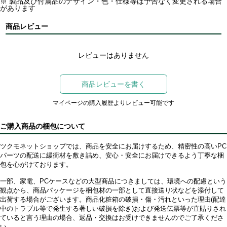
※ 製品及び付属品のデザイン・色・仕様等は予告なく変更される場合
があります
商品レビュー
レビューはありません
商品レビューを書く
マイページの購入履歴よりレビュー可能です
ご購入商品の梱包について
ツクモネットショップでは、商品を安全にお届けするため、精密性の高いPC
パーツの配送に緩衝材を敷き詰め、安心・安全にお届けできるよう丁寧な梱
包を心がけております。
一部、家電、PCケースなどの大型商品につきましては、環境への配慮という
観点から、商品パッケージを梱包材の一部として直接送り状などを添付して
出荷する場合がございます。商品化粧箱の破損・傷・汚れといった理由(配達
中のトラブル等で発生する著しい破損を除き)および発送伝票等が直貼りされ
ていると言う理由の場合、返品・交換はお受けできませんのでご了承くださ