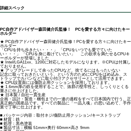
詳細スペック
PC自作アドバイザー森田健介氏監修！ PCを愛する方々に向けたキー
ホルダー
★ PC自作アドバイザー森田健介氏監修！PCを愛する方々に向けたキー
ホルダー
「CPUを持ち歩きたい・・・」 「CPUをいつでも愛でていた
い・・・」 「CPUを身に着けていたい」 この欲求を満たせるCPUキ
ーボルダーが登場しました
★ Intel/LGA11xx、1200に対応したモデルになります。※CPUは付属し
ておりません。
★ アップグレードして余ったCPUなど、捨てるにはもったいない
記念に取っておきたいという、という方のためにCPUをはめ込み、ス
トラップでカバンなどに取り付けアクセサリーとして活用できます。
★ CPU設置面には傷防止用クッションを採用しております。
★ 1.6mm厚の鉄を使用することで、抜群の堅牢性と、しっくりとくる
重さに仕上げました。
★ 日本製 / 自社一貫生産
企画・設計・製造・梱包までの一連の過程をすべて日本国内で行う、正
真正銘の国産品です。すべての製品に「一品入魂」の思い込めて、手作
業で丁寧に仕上げます。
■ パッケージ内容：取付ネジ/傷防止用クッション/キーストラップ
■ 材質：鉄
■ 処理：黒色塗装
■ 製品寸法：横幅 51mm×奥行 60mm×高さ 9mm