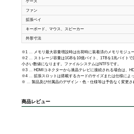
ケース
ファン
拡張ベイ
キーボード、マウス、スピーカー
外形寸法
※1 … メモリ最大容量増設時は出荷時に装着済のメモリモジュ
※2 … ストレージ容量は1GBを10億バイト、1TBを1兆バイトで
小さい数値になります。ファイルシステムはNTFSです。
※3 … HDMIコネクターから液晶テレビに接続される場合は
※4 … 拡張スロットは搭載するカードのサイズまたは仕様に
※ … 製品及び付属品のデザイン・色・仕様等は予告なく変更
商品レビュー