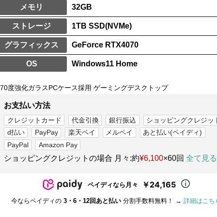
メモリ
32GB
ストレージ
1TB SSD(NVMe)
グラフィックス
GeForce RTX4070
OS
Windows11 Home
270度強化ガラスPCケース採用 ゲーミングデスクトップ
お支払い方法
クレジットカード
代金引換
銀行振込
ショッピングクレジッ
d払い
PayPay
楽天ペイ
メルペイ
あと払い(ペイディ)
PayPal
Amazon Pay
ショッピングクレジットの場合 月々:約
¥6,100
×60回
全て見る
￥24,165
ペイディなら月々
今ならペイディの
3・6・12回あと払い
分割手数料無料！ →
詳細はこち