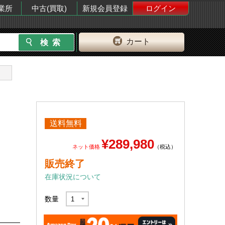
業所
中古(買取)
新規会員登録
ログイン
カート
送料無料
¥289,980
ネット価格
（税込）
販売終了
在庫状況について
数量