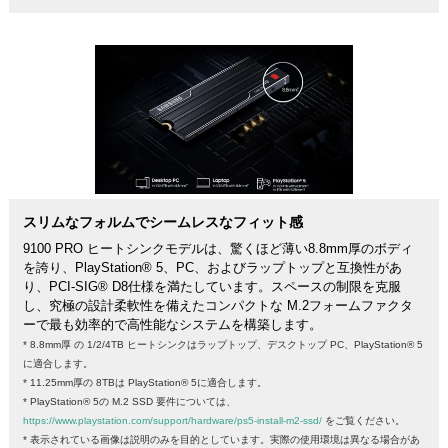
スリムなフォルムでシームレスなフィット感
9100 PRO ヒートシンクモデルは、驚くほど薄い8.8mm厚のボディ
を誇り、PlayStation® 5、PC、およびラップトップと互換性があ
り、PCI-SIG® D8仕様を満たしています。スペースの制限を克服
し、究極の設計柔軟性を備えたコンパクトな M.2フォームファクタ
ーで最も効率的で高性能なシステムを構築します。
* 8.8mm厚 の 1/2/4TB ヒートシンクはラップトップ、デスクトップ PC、PlayStation® 5
に適合します。
* 11.25mm厚の 8TBは PlayStation® 5に適合します。
* PlayStation® 5の M.2 SSD 要件については、
https://www.playstation.com/support/hardware/ps5-install-m2-ssd/
をご覧ください。
* 表示されている画像は説明のみを目的としています。実際の使用環境は異なる場合があ