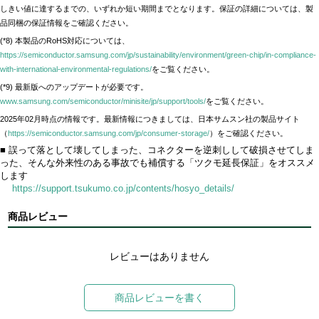
しきい値に達するまでの、いずれか短い期間までとなります。保証の詳細については、製
品同梱の保証情報をご確認ください。
(*8) 本製品のRoHS対応については、
https://semiconductor.samsung.com/jp/sustainability/environment/green-chip/in-compliance-
with-international-environmental-regulations/
をご覧ください。
(*9) 最新版へのアップデートが必要です。
www.samsung.com/semiconductor/minisite/jp/support/tools/
をご覧ください。
2025年02月時点の情報です。最新情報につきましては、日本サムスン社の製品サイト
（
https://semiconductor.samsung.com/jp/consumer-storage/
）をご確認ください。
■ 誤って落として壊してしまった、コネクターを逆刺しして破損させてしま
った、そんな外来性のある事故でも補償する「ツクモ延長保証」をオススメ
します
https://support.tsukumo.co.jp/contents/hosyo_details/
商品レビュー
レビューはありません
商品レビューを書く