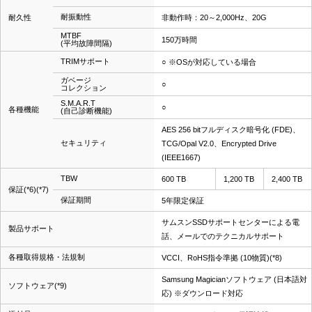
耐振動性
耐久性
非動作時：20～2,000Hz、20G
MTBF
150万時間
(平均故障間隔)
TRIMサポート
○ ※OSが対応している場合
ガベージ
○
コレクション
S.M.A.R.T
○
各種機能
(自己診断機能)
AES 256 bitフルディスク暗号化 (FDE)、
セキュリティ
TCG/Opal V2.0、Encrypted Drive
(IEEE1667)
TBW
600 TB
1,200 TB
2,400 TB
保証(*6)(*7)
保証期間
5年限定保証
サムスンSSDサポートセンターによる電
製品サポート
話、メールでのテクニカルサポート
各種取得規格・法規制
VCCI、RoHS指令準拠 (10物質)(*8)
Samsung Magicianソフトウェア (日本語対
ソフトウェア(*9)
応) ※ダウンロード対応