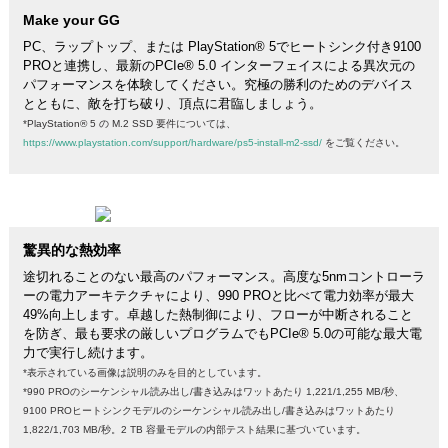
Make your GG
PC、ラップトップ、または PlayStation® 5でヒートシンク付き9100
PROと連携し、最新のPCIe® 5.0 インターフェイスによる異次元の
パフォーマンスを体験してください。究極の勝利のためのデバイス
とともに、敵を打ち破り、頂点に君臨しましょう。
*PlayStation® 5 の M.2 SSD 要件については、
https://www.playstation.com/support/hardware/ps5-install-m2-ssd/
をご覧ください。
驚異的な熱効率
途切れることのない最高のパフォーマンス。高度な5nmコントローラ
ーの電力アーキテクチャにより、990 PROと比べて電力効率が最大
49%向上します。卓越した熱制御により、フローが中断されること
を防ぎ、最も要求の厳しいプログラムでもPCIe® 5.0の可能な最大電
力で実行し続けます。
*表示されている画像は説明のみを目的としています。
*990 PROのシーケンシャル読み出し/書き込みはワットあたり 1,221/1,255 MB/秒、
9100 PROヒートシンクモデルのシーケンシャル読み出し/書き込みはワットあたり
1,822/1,703 MB/秒。2 TB 容量モデルの内部テスト結果に基づいています。