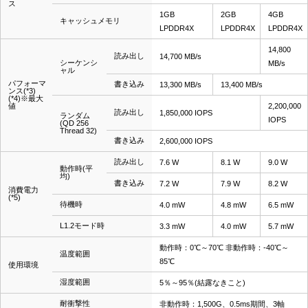
ス
1GB
2GB
4GB
キャッシュメモリ
LPDDR4X
LPDDR4X
LPDDR4X
14,800
読み出し
14,700 MB/s
シーケンシ
MB/s
ャル
パフォーマ
書き込み
13,300 MB/s
13,400 MB/s
ンス(*3)
(*4)※最大
値
2,200,000
読み出し
1,850,000 IOPS
ランダム
IOPS
(QD 256
Thread 32)
書き込み
2,600,000 IOPS
読み出し
7.6 W
8.1 W
9.0 W
動作時(平
均)
書き込み
7.2 W
7.9 W
8.2 W
消費電力
(*5)
待機時
4.0 mW
4.8 mW
6.5 mW
L1.2モード時
3.3 mW
4.0 mW
5.7 mW
動作時：0℃～70℃ 非動作時：-40℃～
温度範囲
85℃
使用環境
湿度範囲
5％～95％(結露なきこと)
耐衝撃性
非動作時：1,500G、0.5ms期間、3軸