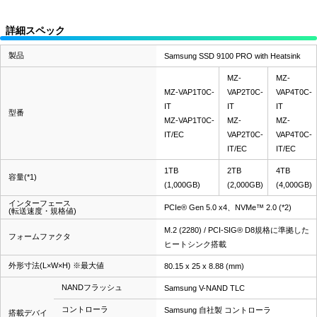
詳細スペック
製品
Samsung SSD 9100 PRO with Heatsink
MZ-
MZ-
MZ-VAP1T0C-
VAP2T0C-
VAP4T0C-
IT
IT
IT
型番
MZ-VAP1T0C-
MZ-
MZ-
IT/EC
VAP2T0C-
VAP4T0C-
IT/EC
IT/EC
1TB
2TB
4TB
容量(*1)
(1,000GB)
(2,000GB)
(4,000GB)
インターフェース
PCIe® Gen 5.0 x4、NVMe™ 2.0 (*2)
(転送速度・規格値)
M.2 (2280) / PCI-SIG® D8規格に準拠した
フォームファクタ
ヒートシンク搭載
外形寸法(L×W×H) ※最大値
80.15 x 25 x 8.88 (mm)
NANDフラッシュ
Samsung V-NAND TLC
コントローラ
Samsung 自社製 コントローラ
搭載デバイ