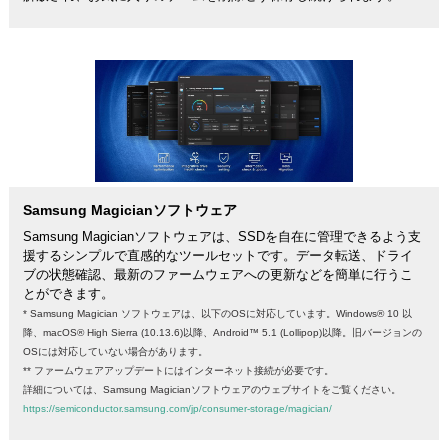
Samsung Magicianソフトウェア
Samsung Magicianソフトウェアは、SSDを自在に管理できるよう支
援するシンプルで直感的なツールセットです。データ転送、ドライ
ブの状態確認、最新のファームウェアへの更新などを簡単に行うこ
とができます。
* Samsung Magician ソフトウェアは、以下のOSに対応しています。Windows® 10 以
降、macOS® High Sierra (10.13.6)以降、Android™ 5.1 (Lollipop)以降。旧バージョンの
OSには対応していない場合があります。
** ファームウェアアップデートにはインターネット接続が必要です。
詳細については、Samsung Magicianソフトウェアのウェブサイトをご覧ください。
https://semiconductor.samsung.com/jp/consumer-storage/magician/