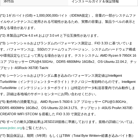
添付品
インストールガイド＆保証情報
(*1) 1ギガバイト(GB) = 1,000,000,000バイト（IDEMA規定）。容量の一部がシステムファ
イルやメンテナンスに使用される可能性があるため、実際の容量は、製品ラベルの表示と
異なる場合があります。
(*2) 本製品はPCIe 4.0 x4 および 3.0 x4 と下位互換性があります。
(*3) シーケンシャルおよびランダムのパフォーマンス測定は、FIO 3.33 に基づいていま
す。パフォーマンスは、SSDのファームウェアバージョン、システムのハードウェア構成
や環境設定などによって異なる場合があります。テストシステム: AMD Ryzen 9 7950X 16
コア プロセッサー CPU@4.50GHz、DDR5 4800MHz 16GBx2、OS-Ubuntu 22.04.2、チッ
プセット-ASRock-X670E-Taichi
(*4) シーケンシャルおよびランダム書き込みのパフォーマンス測定値はIntelligent
TurboWrite（インテリジェントターボライト）テクノロジー有効時のものです。Intelligent
TurboWrite（インテリジェントターボライト）は特定のデータ転送容量内でのみ動作しま
す。詳細は各地域のサポートセンターにお問い合わせください。
(*5) 動作時の消費電力は、AMD Ryzen 5 7600 6 コア プロセッサー CPU@3.80GHz、
DDR5 4800MHz 16GBx2、OS-Ubuntu 22.04.3 LTS、チップセット-ASUS ProArt X670E-
CREATOR WIFI STCOM を搭載した FIO 3.33 で測定されます。
(*6) すべての耐久試験結果はJESD218規格に準拠しております。規格の詳細については、
www.jedec.org
をご覧ください。
(*7) 製品保証は、期間（5年間）もしくはTBW（Total Byte Written=総書き込みバイト数）