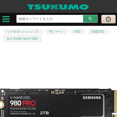
ツクモネットショップ
PCパーツ
SSD
内蔵SSD
M.2 NVMe Gen4 SSD