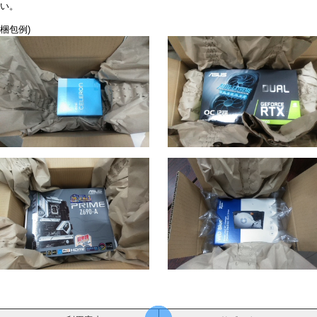
い。
梱包例)