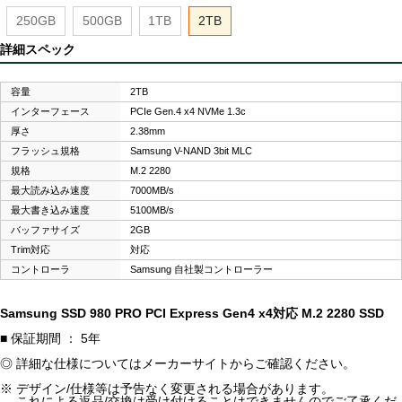
250GB
500GB
1TB
2TB
詳細スペック
容量
2TB
インターフェース
PCIe Gen.4 x4 NVMe 1.3c
厚さ
2.38mm
フラッシュ規格
Samsung V-NAND 3bit MLC
規格
M.2 2280
最大読み込み速度
7000MB/s
最大書き込み速度
5100MB/s
バッファサイズ
2GB
Trim対応
対応
コントローラ
Samsung 自社製コントローラー
Samsung SSD 980 PRO PCI Express Gen4 x4対応 M.2 2280 SSD
■ 保証期間 ： 5年
◎ 詳細な仕様についてはメーカーサイトからご確認ください。
※ デザイン/仕様等は予告なく変更される場合があります。
これによる返品/交換は受け付けることはできませんのでご了承くだ