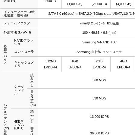
容量
(*1)
500GB
(1,000GB)
(2,000GB)
(4,000GB)
インターフェース(転
SATA 3.0 (6Gbps) ※SATA 2.0 (3Gbps)およびSATA 1.0 (1
送速度：規格値)
フォームファクタ
7mm厚 2.5インチHDD互換
外形寸法 (L×W×H)
100 × 69.85 × 6.8 (mm)
NANDフラッ
Samsung V-NAND TLC
シュ
搭
載
コントローラ
Samsung 自社製 コントローラ
デ
バ
イ
512MB
1GB
2GB
4GB
キャッシュメ
ス
モリ
LPDDR4
LPDDR4
LPDDR4
LPDDR4
読
み
560 MB/s
出
し
シーケ
ンシャ
書
ル
き
込
530 MB/s
み
パ
(*3)
フ
ォ
読
ー
み
13,000 IOPS
マ
出
ン
4KBラ
し
ス
ンダム
(*2)
(QD1)
書
※
き
36,000 IOPS
最
込