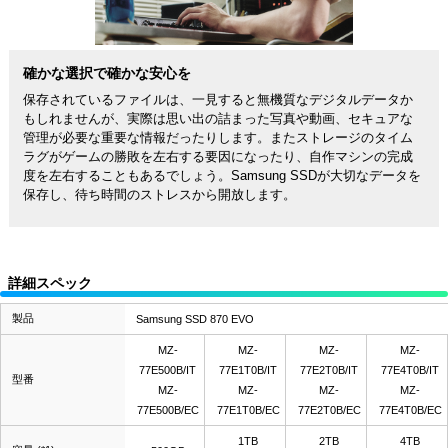
確かな選択で確かな安心を
保存されているファイルは、一見すると無機質なデジタルデータか
もしれませんが、実際は思い出の詰まった写真や動画、セキュアな
管理が必要な重要な情報だったりします。またストレージのタイム
ラグがゲームの勝敗を左右する要因になったり、自作マシンの完成
度を左右することもあるでしょう。Samsung SSDが大切なデータを
保存し、待ち時間のストレスから開放します。
詳細スペック
製品
Samsung SSD 870 EVO
MZ-
MZ-
MZ-
MZ-
77E500B/IT
77E1T0B/IT
77E2T0B/IT
77E4T0B/IT
型番
MZ-
MZ-
MZ-
MZ-
77E500B/EC
77E1T0B/EC
77E2T0B/EC
77E4T0B/EC
1TB
2TB
4TB