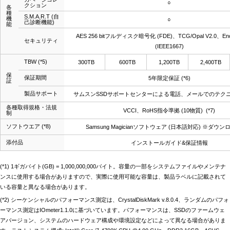
○
クション
各
種
S.M.A.R.T (自
機
○
己診断機能)
能
AES 256 bitフルディスク暗号化 (FDE)、TCG/Opal V2.0、Encry
セキュリティ
(IEEE1667)
TBW
(*5)
300TB
600TB
1,200TB
2,400TB
保
保証期間
5年限定保証
(*6)
証
製品サポート
サムスンSSDサポートセンターによる電話、メールでのテク
各種取得規格・法規
VCCI、RoHS指令準拠 (10物質)
(*7)
制
ソフトウエア
(*8)
Samsung Magicianソフトウェア (日本語対応) ※ダウ
添付品
インストールガイド&保証情報
(*1) 1ギガバイト(GB) = 1,000,000,000バイト。容量の一部をシステムファイルやメンテナ
ンスに使用する場合がありますので、実際に使用可能な容量は、製品ラベルに記載されて
いる容量と異なる場合があります。
(*2) シーケンシャルのパフォーマンス測定は、CrystalDiskMark v.8.0.4、ランダムのパフォ
ーマンス測定はIOmeter1.1.0に基づいています。パフォーマンスは、SSDのファームウェ
アバージョン、システムのハードウェア構成や環境設定などによって異なる場合がありま