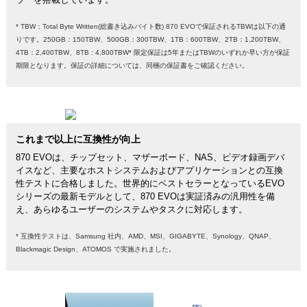
* TBW：Total Byte Written(総書き込みバイト数) 870 EVOで保証されるTBWは以下の通
りです。250GB：150TBW、500GB：300TBW、1TB：600TBW、2TB：1,200TBW、
4TB：2,400TBW、8TB : 4,800TBW* 限定保証は5年またはTBWのいずれか早い方が保証
期限となります。保証の詳細については、同梱の保証書をご確認ください。
これまで以上に互換性が向上
870 EVOは、チップセット、マザーボード、NAS、ビデオ録画デバ
イスなど、主要なホストシステムおよびアプリケーションとの互換
性テストに合格しました。世界的にベストセラーとなっているEVO
シリーズの最新モデルとして、870 EVOは実証済みの汎用性を備
え、あらゆるユーザーのシステムやタスクに対応します。
* 互換性テストは、Samsung 社内、AMD、MSI、GIGABYTE、Synology、QNAP、
Blackmagic Design、ATOMOS で実施されました。