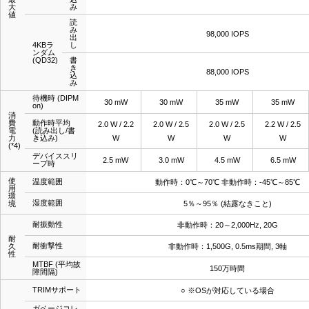
大
み
値
読
み
98,000 IOPS
出
4KBラ
し
ンダム
(QD32)
書
き
88,000 IOPS
込
み
待機時 (DIPM
30 mW
30 mW
35 mW
35 mW
on)
消
費
動作時平均
2.0 W / 2.2
2.0 W / 2.5
2.0 W / 2.5
2.2 W / 2.5
電
(読み出し/書
力
き込み)
W
W
W
W
(*4)
デバイススリ
2.5 mW
3.0 mW
4.5 mW
6.5 mW
ープ時
使
温度範囲
動作時：0℃～70℃ 非動作時：-45℃～85℃
用
環
湿度範囲
境
5％～95％ (結露なきこと)
耐振動性
非動作時：20～2,000Hz, 20G
耐
耐衝撃性
久
非動作時：1,500G, 0.5ms期間, 3軸
性
MTBF (平均故
150万時間
障間隔)
TRIMサポート
○ ※OSが対応している場合
ガベージコレ