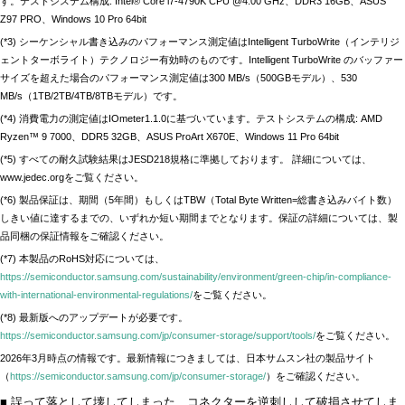
す。テストシステム構成: Intel® Core i7-4790K CPU @4.00 GHz、DDR3 16GB、ASUS
Z97 PRO、Windows 10 Pro 64bit
(*3) シーケンシャル書き込みのパフォーマンス測定値はIntelligent TurboWrite（インテリジ
ェントターボライト）テクノロジー有効時のものです。Intelligent TurboWrite のバッファー
サイズを超えた場合のパフォーマンス測定値は300 MB/s（500GBモデル）、530
MB/s（1TB/2TB/4TB/8TBモデル）です。
(*4) 消費電力の測定値はIOmeter1.1.0に基づいています。テストシステムの構成: AMD
Ryzen™ 9 7000、DDR5 32GB、ASUS ProArt X670E、Windows 11 Pro 64bit
(*5) すべての耐久試験結果はJESD218規格に準拠しております。 詳細については、
www.jedec.orgをご覧ください。
(*6) 製品保証は、期間（5年間）もしくはTBW（Total Byte Written=総書き込みバイト数）
しきい値に達するまでの、いずれか短い期間までとなります。保証の詳細については、製
品同梱の保証情報をご確認ください。
(*7) 本製品のRoHS対応については、
https://semiconductor.samsung.com/sustainability/environment/green-chip/in-compliance-
with-international-environmental-regulations/
をご覧ください。
(*8) 最新版へのアップデートが必要です。
https://semiconductor.samsung.com/jp/consumer-storage/support/tools/
をご覧ください。
2026年3月時点の情報です。最新情報につきましては、日本サムスン社の製品サイト
（
https://semiconductor.samsung.com/jp/consumer-storage/
）をご確認ください。
■ 誤って落として壊してしまった、コネクターを逆刺しして破損させてしま