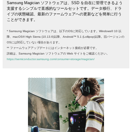
Samsung Magician ソフトウェアは、SSD を自在に管理できるよう
支援するシンプルで直感的なツールセットです。データ移行、ドラ
イブの状態確認、最新のファームウェアへの更新などを簡単に行う
ことができます。
* Samsung Magician ソフトウェアは、以下のOSに対応しています。Windows® 10 以
降、macOS® High Sierra (10.13.6)以降、Android™ 5.1 (Lollipop)以降。旧バージョンの
OSには対応していない場合があります。
** ファームウェアアップデートにはインターネット接続が必要です。
詳細は、Samsung Magician ソフトウェアの Web サイトをご確認ください。
https://semiconductor.samsung.com/consumer-storage/magician/