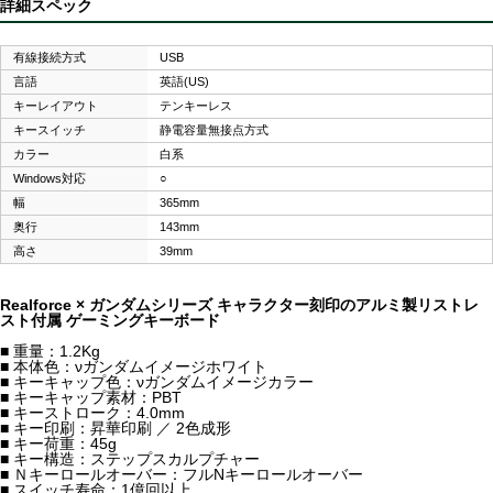
詳細スペック
有線接続方式
USB
言語
英語(US)
キーレイアウト
テンキーレス
キースイッチ
静電容量無接点方式
カラー
白系
Windows対応
○
幅
365mm
奥行
143mm
高さ
39mm
Realforce × ガンダムシリーズ キャラクター刻印のアルミ製リストレ
スト付属 ゲーミングキーボード
■ 重量：1.2Kg
■ 本体色：νガンダムイメージホワイト
■ キーキャップ色：νガンダムイメージカラー
■ キーキャップ素材：PBT
■ キーストローク：4.0mm
■ キー印刷：昇華印刷 ／ 2色成形
■ キー荷重：45g
■ キー構造：ステップスカルプチャー
■ Ｎキーロールオーバー：フルNキーロールオーバー
■ スイッチ寿命：1億回以上