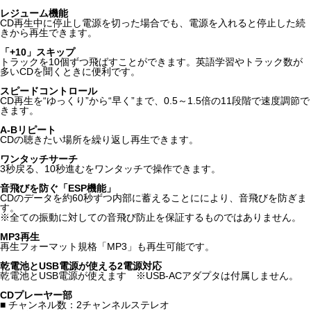
レジューム機能
CD再生中に停止し電源を切った場合でも、電源を入れると停止した続
きから再生できます。
「+10」スキップ
トラックを10個ずつ飛ばすことができます。英語学習やトラック数が
多いCDを聞くときに便利です。
スピードコントロール
CD再生を“ゆっくり”から“早く”まで、0.5～1.5倍の11段階で速度調節で
きます。
A-Bリピート
CDの聴きたい場所を繰り返し再生できます。
ワンタッチサーチ
3秒戻る、10秒進むをワンタッチで操作できます。
音飛びを防ぐ「ESP機能」
CDのデータを約60秒ずつ内部に蓄えることににより、音飛びを防ぎま
す。
※全ての振動に対しての音飛び防止を保証するものではありません。
MP3再生
再生フォーマット規格「MP3」も再生可能です。
乾電池とUSB電源が使える2電源対応
乾電池とUSB電源が使えます ※USB-ACアダプタは付属しません。
CDプレーヤー部
■ チャンネル数：2チャンネルステレオ