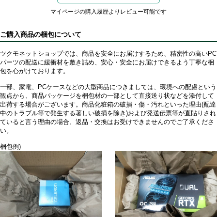
マイページの購入履歴よりレビュー可能です
ご購入商品の梱包について
ツクモネットショップでは、商品を安全にお届けするため、精密性の高いPC
パーツの配送に緩衝材を敷き詰め、安心・安全にお届けできるよう丁寧な梱
包を心がけております。
一部、家電、PCケースなどの大型商品につきましては、環境への配慮という
観点から、商品パッケージを梱包材の一部として直接送り状などを添付して
出荷する場合がございます。商品化粧箱の破損・傷・汚れといった理由(配達
中のトラブル等で発生する著しい破損を除き)および発送伝票等が直貼りされ
ていると言う理由の場合、返品・交換はお受けできませんのでご了承くださ
い。
梱包例)