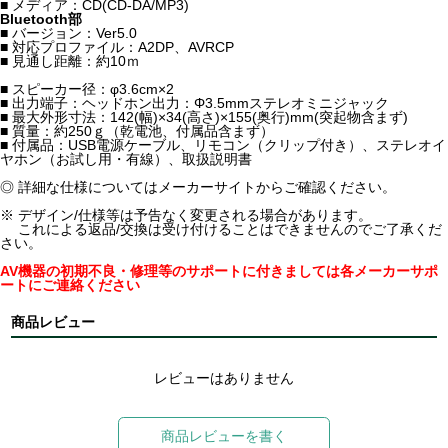
■ メディア：CD(CD-DA/MP3)
Bluetooth部
■ バージョン：Ver5.0
■ 対応プロファイル：A2DP、AVRCP
■ 見通し距離：約10ｍ
■ スピーカー径：φ3.6cm×2
■ 出力端子：ヘッドホン出力：Φ3.5mmステレオミニジャック
■ 最大外形寸法：142(幅)×34(高さ)×155(奥行)mm(突起物含まず)
■ 質量：約250ｇ（乾電池、付属品含まず）
■ 付属品：USB電源ケーブル、リモコン（クリップ付き）、ステレオイ
ヤホン（お試し用・有線）、取扱説明書
◎ 詳細な仕様についてはメーカーサイトからご確認ください。
※ デザイン/仕様等は予告なく変更される場合があります。
これによる返品/交換は受け付けることはできませんのでご了承くだ
さい。
AV機器の初期不良・修理等のサポートに付きましては各メーカーサポ
ートにご連絡ください
商品レビュー
レビューはありません
商品レビューを書く