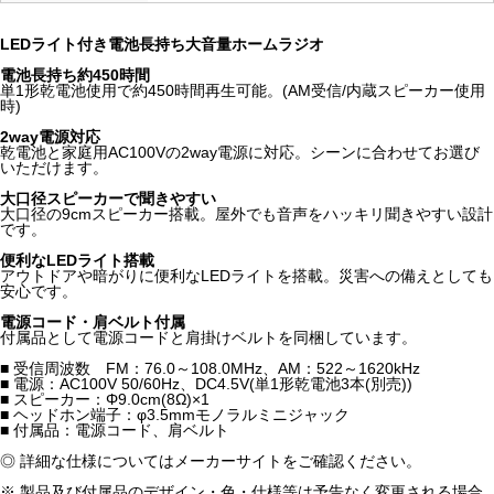
LEDライト付き電池長持ち大音量ホームラジオ
電池長持ち約450時間
単1形乾電池使用で約450時間再生可能。(AM受信/内蔵スピーカー使用
時)
2way電源対応
乾電池と家庭用AC100Vの2way電源に対応。シーンに合わせてお選び
いただけます。
大口径スピーカーで聞きやすい
大口径の9cmスピーカー搭載。屋外でも音声をハッキリ聞きやすい設計
です。
便利なLEDライト搭載
アウトドアや暗がりに便利なLEDライトを搭載。災害への備えとしても
安心です。
電源コード・肩ベルト付属
付属品として電源コードと肩掛けベルトを同梱しています。
■ 受信周波数 FM：76.0～108.0MHz、AM：522～1620kHz
■ 電源：AC100V 50/60Hz、DC4.5V(単1形乾電池3本(別売))
■ スピーカー：Φ9.0cm(8Ω)×1
■ ヘッドホン端子：φ3.5mmモノラルミニジャック
■ 付属品：電源コード、肩ベルト
◎ 詳細な仕様についてはメーカーサイトをご確認ください。
※ 製品及び付属品のデザイン・色・仕様等は予告なく変更される場合