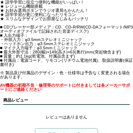
★ 語学学習に役立つ便利な機能がいっぱい！
★ レジューム機能搭載
★ お好み選局ボタンでラジオ選局もかんたん！
★ 語学学習が更に便利になったリモコン
★ スリムなデザインでお部屋なじみもバッチリ
■ CDプレーヤー部メディア：CD、CD-R/RW(CD-DAフォーマット/MP3
オーディオファイルで記録された音楽ディスク)
■ 入出力端子：
・外部入力：φ3.5mmステレオミニジャック
・ヘッドホン出力：φ3.5mmステレオミニジャック
■ マイク入力端子：φ3.5mmミニジャック
■ 最大外形寸法：280(幅)×149(高さ)×63(奥行)mm(突起物含まず)
■ 質量：約1.1kg(乾電池、付属品含まず)
■ 付属品：電源コード、リモコン(リチウム電池付属)、取扱説明書(保証
書付き)
※ 製品及び付属品のデザイン・色・仕様等は予告なく変更される場合
があります。
AV機器の初期不良・修理等のサポートに付きましては各メーカーサポ
ートにご連絡ください
商品レビュー
レビューはありません