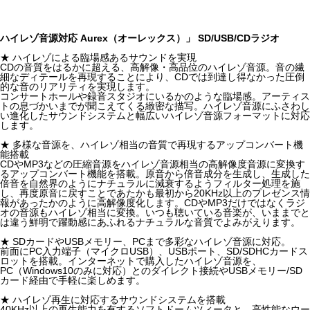
ハイレゾ音源対応 Aurex（オーレックス）」 SD/USB/CDラジオ
★ ハイレゾによる臨場感あるサウンドを実現
CDの音質をはるかに超える、高解像・高品位のハイレゾ音源。音の繊
細なディテールを再現することにより、CDでは到達し得なかった圧倒
的な音のリアリティを実現します。
コンサートホールや録音スタジオにいるかのような臨場感。アーティス
トの息づかいまでが聞こえてくる緻密な描写。ハイレゾ音源にふさわし
い進化したサウンドシステムと幅広いハイレゾ音源フォーマットに対応
します。
★ 多様な音源を、ハイレゾ相当の音質で再現するアップコンバート機
能搭載
CDやMP3などの圧縮音源をハイレゾ音源相当の高解像度音源に変換す
るアップコンバート機能を搭載。原音から倍音成分を生成し、生成した
倍音を自然界のようにナチュラルに減衰するようフィルター処理を施
し、再度原音に戻すことであたかも最初から20KHz以上のプレゼンス情
報があったかのように高解像度化します。CDやMP3だけではなくラジ
オの音源もハイレゾ相当に変換。いつも聴いている音楽が、いままでと
は違う鮮明で躍動感にあふれるナチュラルな音質でよみがえります。
★ SDカードやUSBメモリー、PCまで多彩なハイレゾ音源に対応。
前面にPC入力端子（マイクロUSB）、USBポート、SD/SDHCカードス
ロットを搭載。インターネットで購入したハイレゾ音源を、
PC（Windows10のみに対応）とのダイレクト接続やUSBメモリー/SD
カード経由で手軽に楽しめます。
★ ハイレゾ再生に対応するサウンドシステムを搭載
40KHz以上の再生能力を有するソフトドームツィータと、高性能なウー