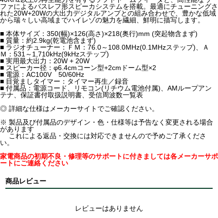
ファによるバスレフ形スピーカシステムを搭載。最適にチューニングさ
れた20W+20Wの大出力デジタルアンプとの組み合わせで、豊かな低域
から瑞々しい高域までハイレゾの魅力を繊細、鮮明に描写します。
■ 本体サイズ：350(幅)×126(高さ)×218(奥行)mm (突起物含まず)
■ 質量：約2.9kg(乾電池含まず)
■ ラジオチューナー：ＦＭ：76.0～108.0MHz(0.1MHzステップ)、Ａ
Ｍ：531～1,710kHz(9kHzステップ)
■ 実用最大出力：20W + 20W
■ スピーカー径：φ6.4cmコーン型+2cmドーム型×2
■ 電源：AC100V 50/60Hz
■ 目覚ましタイマー：タイマー再生／録音
■ 付属品：電源コード、リモコン(リチウム電池付属)、AMループアン
テナ、保証書付取扱説明書、受信周波数一覧表
◎ 詳細な仕様はメーカーサイトでご確認ください。
※ 製品及び付属品のデザイン・色・仕様等は予告なく変更される場合
があります
これによる返品・交換には対応できませんので予めご了承くださ
い。
家電商品の初期不良・修理等のサポートに付きましては各メーカーサポ
ートにご連絡ください
商品レビュー
レビューはありません