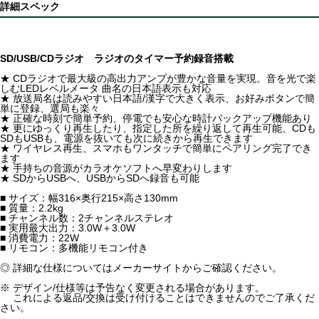
詳細スペック
SD/USB/CDラジオ ラジオのタイマー予約録音搭載
★ CDラジオで最大級の高出力アンプが豊かな音量を実現。音を光で楽
しむLEDレベルメータ 曲名の日本語表示も対応
★ 放送局名は読みやすい日本語/漢字で大きく表示、お好みボタンで簡
単に登録、選局も楽々
★ 正確な時刻で簡単予約、停電でも安心な時計バックアップ機能あり
★ 更にゆっくり再生したり、指定した所を繰り返して再生可能、CDも
SDもUSBも、電源を抜いても次に続きから再生できます
★ ワイヤレス再生、スマホもワンタッチで簡単にペアリング完了でき
ます
★ 手持ちの音源がカラオケソフトへ早変わりします
★ SDからUSBへ、USBからSDへ録音も可能
■ サイズ：幅316×奥行215×高さ130mm
■ 質量：2.2kg
■ チャンネル数：2チャンネルステレオ
■ 実用最大出力：3.0W＋3.0W
■ 消費電力：22W
■ リモコン：多機能リモコン付き
◎ 詳細な仕様についてはメーカーサイトからご確認ください。
※ デザイン/仕様等は予告なく変更される場合があります。
これによる返品/交換は受け付けることはできませんのでご了承くだ
さい。