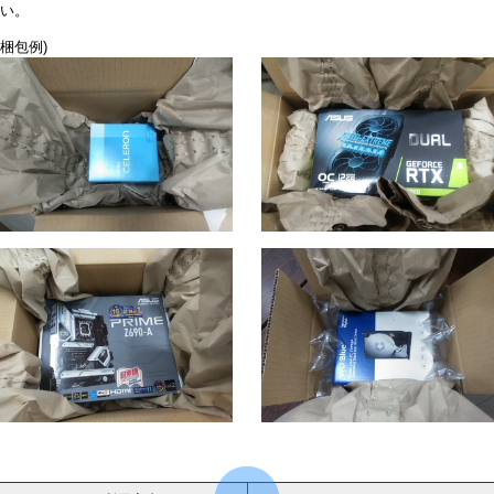
い。
梱包例)