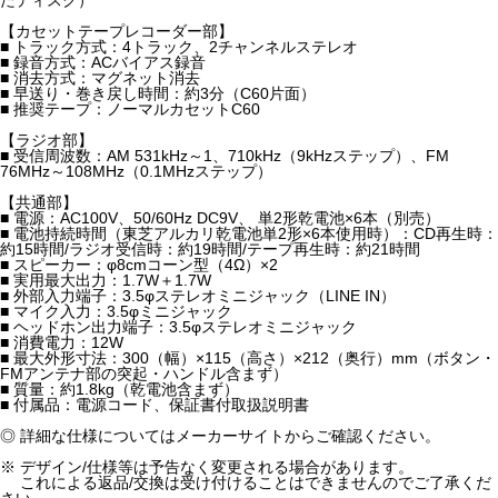
【カセットテープレコーダー部】
■ トラック方式：4トラック、2チャンネルステレオ
■ 録音方式：ACバイアス録音
■ 消去方式：マグネット消去
■ 早送り・巻き戻し時間：約3分（C60片面）
■ 推奨テープ：ノーマルカセットC60
【ラジオ部】
■ 受信周波数：AM 531kHz～1、710kHz（9kHzステップ）、FM
76MHz～108MHz（0.1MHzステップ）
【共通部】
■ 電源：AC100V、50/60Hz DC9V、 単2形乾電池×6本（別売）
■ 電池持続時間（東芝アルカリ乾電池単2形×6本使用時）：CD再生時：
約15時間/ラジオ受信時：約19時間/テープ再生時：約21時間
■ スピーカー：φ8cmコーン型（4Ω）×2
■ 実用最大出力：1.7W＋1.7W
■ 外部入力端子：3.5φステレオミニジャック（LINE IN）
■ マイク入力：3.5φミニジャック
■ ヘッドホン出力端子：3.5φステレオミニジャック
■ 消費電力：12W
■ 最大外形寸法：300（幅）×115（高さ）×212（奥行）mm（ボタン・
FMアンテナ部の突起・ハンドル含まず）
■ 質量：約1.8kg（乾電池含まず）
■ 付属品：電源コード、保証書付取扱説明書
◎ 詳細な仕様についてはメーカーサイトからご確認ください。
※ デザイン/仕様等は予告なく変更される場合があります。
これによる返品/交換は受け付けることはできませんのでご了承くだ
さい。