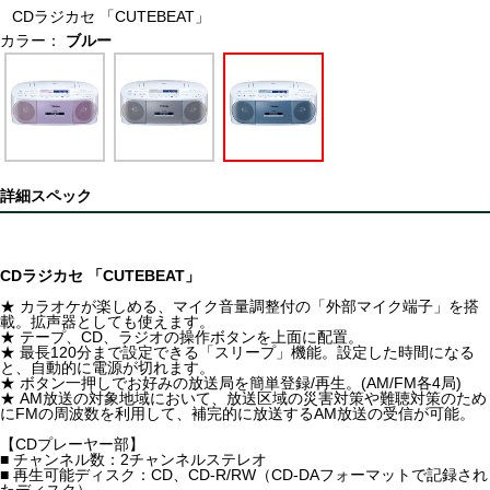
CDラジカセ 「CUTEBEAT」
カラー：
ブルー
詳細スペック
CDラジカセ 「CUTEBEAT」
★ カラオケが楽しめる、マイク音量調整付の「外部マイク端子」を搭
載。拡声器としても使えます。
★ テープ、CD、ラジオの操作ボタンを上面に配置。
★ 最長120分まで設定できる「スリープ」機能。設定した時間になる
と、自動的に電源が切れます。
★ ボタン一押しでお好みの放送局を簡単登録/再生。(AM/FM各4局)
★ AM放送の対象地域において、放送区域の災害対策や難聴対策のため
にFMの周波数を利用して、補完的に放送するAM放送の受信が可能。
【CDプレーヤー部】
■ チャンネル数：2チャンネルステレオ
■ 再生可能ディスク：CD、CD-R/RW（CD-DAフォーマットで記録され
たディスク）