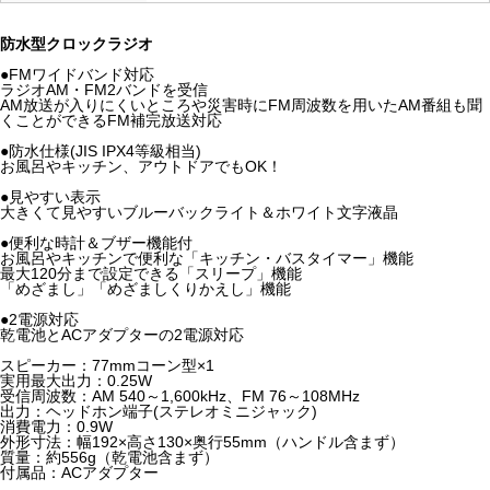
防水型クロックラジオ
●FMワイドバンド対応
ラジオAM・FM2バンドを受信
AM放送が入りにくいところや災害時にFM周波数を用いたAM番組も聞
くことができるFM補完放送対応
●防水仕様(JIS IPX4等級相当)
お風呂やキッチン、アウトドアでもOK！
●見やすい表示
大きくて見やすいブルーバックライト＆ホワイト文字液晶
●便利な時計＆ブザー機能付
お風呂やキッチンで便利な「キッチン・バスタイマー」機能
最大120分まで設定できる「スリープ」機能
「めざまし」「めざましくりかえし」機能
●2電源対応
乾電池とACアダプターの2電源対応
スピーカー：77mmコーン型×1
実用最大出力：0.25W
受信周波数：AM 540～1,600kHz、FM 76～108MHz
出力：ヘッドホン端子(ステレオミニジャック)
消費電力：0.9W
外形寸法：幅192×高さ130×奥行55mm（ハンドル含まず）
質量：約556g（乾電池含まず）
付属品：ACアダプター