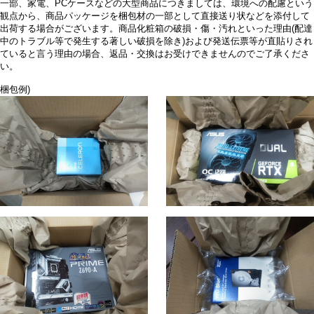
一部、家電、PCケースなどの大型商品につきましては、環境への配慮という
観点から、商品パッケージを梱包材の一部として直接送り状などを添付して
出荷する場合がございます。商品化粧箱の破損・傷・汚れといった理由(配達
中のトラブル等で発生する著しい破損を除き)および発送伝票等が直貼りされ
ていると言う理由の場合、返品・交換はお受けできませんのでご了承くださ
い。
梱包例)