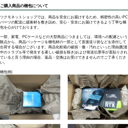
ご購入商品の梱包について
ツクモネットショップでは、商品を安全にお届けするため、精密性の高いPC
パーツの配送に緩衝材を敷き詰め、安心・安全にお届けできるよう丁寧な梱
包を心がけております。
一部、家電、PCケースなどの大型商品につきましては、環境への配慮という
観点から、商品パッケージを梱包材の一部として直接送り状などを添付して
出荷する場合がございます。商品化粧箱の破損・傷・汚れといった理由(配達
中のトラブル等で発生する著しい破損を除き)および発送伝票等が直貼りされ
ていると言う理由の場合、返品・交換はお受けできませんのでご了承くださ
い。
梱包例)