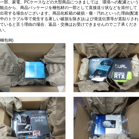
一部、家電、PCケースなどの大型商品につきましては、環境への配慮という
観点から、商品パッケージを梱包材の一部として直接送り状などを添付して
出荷する場合がございます。商品化粧箱の破損・傷・汚れといった理由(配達
中のトラブル等で発生する著しい破損を除き)および発送伝票等が直貼りされ
ていると言う理由の場合、返品・交換はお受けできませんのでご了承くださ
い。
梱包例)