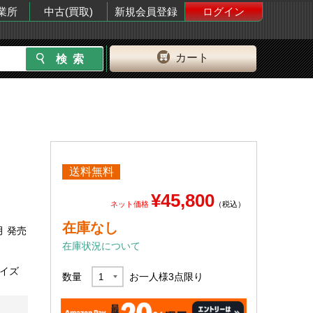
業所
中古(買取)
新規会員登録
ログイン
カート
送料無料
¥45,800
ネット価格
（税込）
在庫なし
月 発売
在庫状況について
サイズ
数量
お一人様
3
点限り