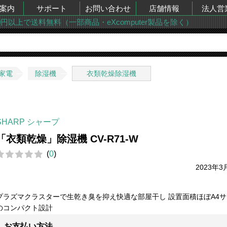
案内
サポート
お問い合わせ
店舗情報
法人営
00円以上で送料無料（一部商品・eXcomputer製品を除く）
家電
除湿機
衣類乾燥除湿機
SHARP シャープ
「衣類乾燥」除湿機 CV-R71-W
(
0
)
2023年3
プラズマクラスターで生乾き臭を抑え快適な部屋干し 設置面積ほぼA4
のコンパクト設計
お支払い方法