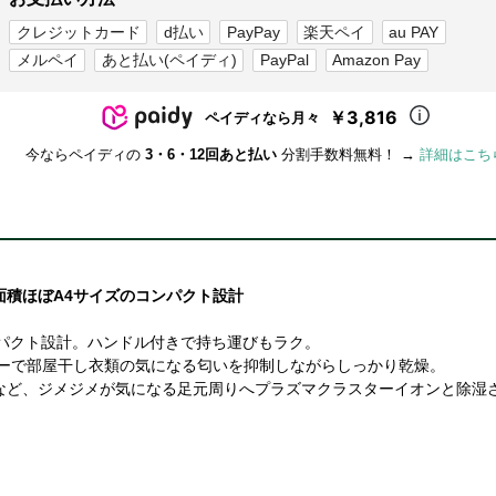
クレジットカード
d払い
PayPay
楽天ペイ
au PAY
メルペイ
あと払い(ペイディ)
PayPal
Amazon Pay
￥3,816
ペイディなら月々
今ならペイディの
3・6・12回あと払い
分割手数料無料！ →
詳細はこち
面積ほぼA4サイズのコンパクト設計
ンパクト設計。ハンドル付きで持ち運びもラク。
スターで部屋干し衣類の気になる匂いを抑制しながらしっかり乾燥。
など、ジメジメが気になる足元周りへプラズマクラスターイオンと除湿