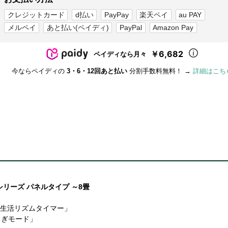
クレジットカード
d払い
PayPay
楽天ペイ
au PAY
メルペイ
あと払い(ペイディ)
PayPal
Amazon Pay
￥6,682
ペイディなら月々
今ならペイディの
3・6・12回あと払い
分割手数料無料！ →
詳細はこち
リーズ パネルタイプ ～8畳
「生活リズムタイマー」
らぎモード」