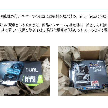
精密性の高いPCパーツの配送に緩衝材を敷き詰め、安心・安全にお届
境への配慮という観点から、商品パッケージを梱包材の一部として直接
生する著しい破損を除き)および発送伝票等が直貼りされていると言う