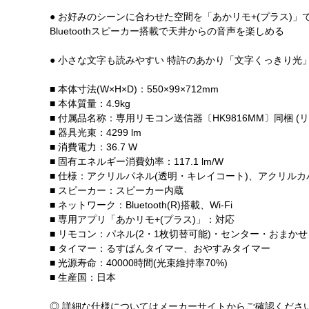
● お好みのシーンに合わせた空間を「あかリモ+(プラス)」
Bluetoothスピーカー搭載で天井からの音声を楽しめる
● 小さな文字も読みやすい 特許のあかり「文字くっきり光
■ 本体寸法(W×H×D)：550×99×712mm
■ 本体質量：4.9kg
■ 付属品名称：専用リモコン送信器〔HK9816MM〕同梱 (
■ 器具光束：4299 lm
■ 消費電力：36.7 W
■ 固有エネルギー消費効率：117.1 lm/W
■ 仕様：アクリルパネル(透明・キレイコート)、アクリルカ
■ スピーカー：スピーカー内蔵
■ ネットワーク：Bluetooth(R)搭載、Wi-Fi
■ 専用アプリ「あかリモ+(プラス)」：対応
■ リモコン：パネル(2・1枚切替可能)・センター・おま
■ タイマー：るすばんタイマー、おやすみタイマー
■ 光源寿命：40000時間(光束維持率70%)
■ 生産国：日本
◎ 詳細な仕様についてはメーカーサイトからご確認くださ