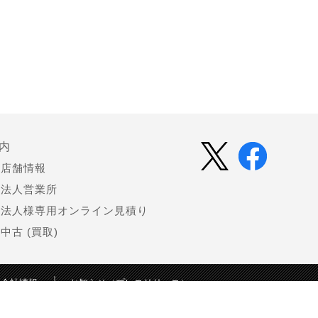
内
店舗情報
法人営業所
法人様専用オンライン見積り
中古 (買取)
会社情報
お知らせ（プレスリリース）