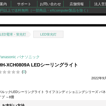
案内
サポート
お問い合わせ
店舗情報
法人営
00円以上で送料無料（一部商品・eXcomputer製品を除く）
LED電球・蛍光灯
LED蛍光灯
Panasonic パナソニック
HH-XCH0809A LEDシーリングライト
(
0
)
2022年9
パルックLEDシーリングライト ライフコンディショニングシリーズ パ
イプ ～8畳
お支払い方法