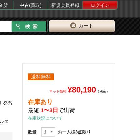
業所
中古(買取)
新規会員登録
ログイン
カート
送料無料
¥80,190
ネット価格
（税込）
在庫あり
月 発売
最短
1〜3日
で出荷
在庫状況について
ネルタ
数量
お一人様
3
点限り