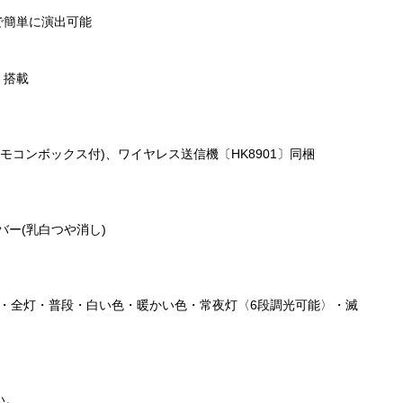
で簡単に演出可能
」搭載
リモコンボックス付)、ワイヤレス送信機〔HK8901〕同梱
バー(乳白つや消し)
かせ・全灯・普段・白い色・暖かい色・常夜灯〈6段調光可能〉・滅
い。