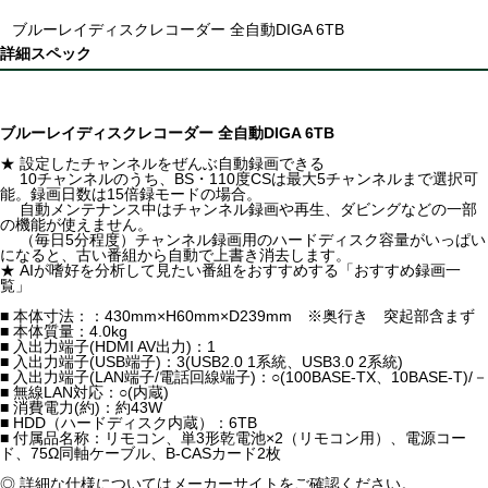
ブルーレイディスクレコーダー 全自動DIGA 6TB
詳細スペック
ブルーレイディスクレコーダー 全自動DIGA 6TB
★ 設定したチャンネルをぜんぶ自動録画できる
10チャンネルのうち、BS・110度CSは最大5チャンネルまで選択可
能。録画日数は15倍録モードの場合。
自動メンテナンス中はチャンネル録画や再生、ダビングなどの一部
の機能が使えません。
（毎日5分程度）チャンネル録画用のハードディスク容量がいっぱい
になると、古い番組から自動で上書き消去します。
★ AIが嗜好を分析して見たい番組をおすすめする「おすすめ録画一
覧」
■ 本体寸法：：430mm×H60mm×D239mm ※奥行き 突起部含まず
■ 本体質量：4.0kg
■ 入出力端子(HDMI AV出力)：1
■ 入出力端子(USB端子)：3(USB2.0 1系統、USB3.0 2系統)
■ 入出力端子(LAN端子/電話回線端子)：○(100BASE-TX、10BASE-T)/－
■ 無線LAN対応：○(内蔵)
■ 消費電力(約)：約43W
■ HDD（ハードディスク内蔵）：6TB
■ 付属品名称：リモコン、単3形乾電池×2（リモコン用）、電源コー
ド、75Ω同軸ケーブル、B-CASカード2枚
◎ 詳細な仕様についてはメーカーサイトをご確認ください。