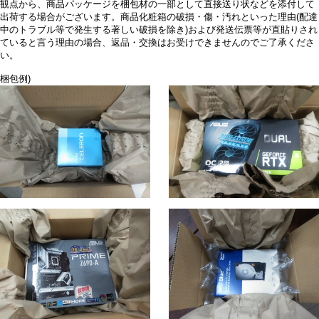
観点から、商品パッケージを梱包材の一部として直接送り状などを添付して
出荷する場合がございます。商品化粧箱の破損・傷・汚れといった理由(配達
中のトラブル等で発生する著しい破損を除き)および発送伝票等が直貼りされ
ていると言う理由の場合、返品・交換はお受けできませんのでご了承くださ
い。
梱包例)